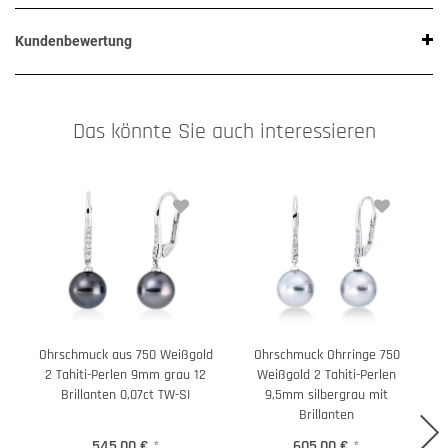
Kundenbewertung
Das könnte Sie auch interessieren
Ohrschmuck aus 750 Weißgold
Ohrschmuck Ohrringe 750
2 Tahiti-Perlen 9mm grau 12
Weißgold 2 Tahiti-Perlen
W
Brillanten 0,07ct TW-SI
9,5mm silbergrau mit
Brillanten
545,00 €
*
605,00 €
*