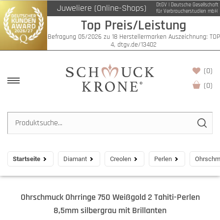
DtGV | Deutsche Gesellschaft
Juweliere (Online-Shops)
für Verbraucherstudien mbH
Top Preis/Leistung
Befragung 05/2026 zu 18 Herstellermarken Auszeichnung: TOP
4, dtgv.de/13402
(0)
(
0
)
Startseite
Diamant
Creolen
Perlen
Ohrschmu
Ohrschmuck Ohrringe 750 Weißgold 2 Tahiti-Perlen
8,5mm silbergrau mit Brillanten