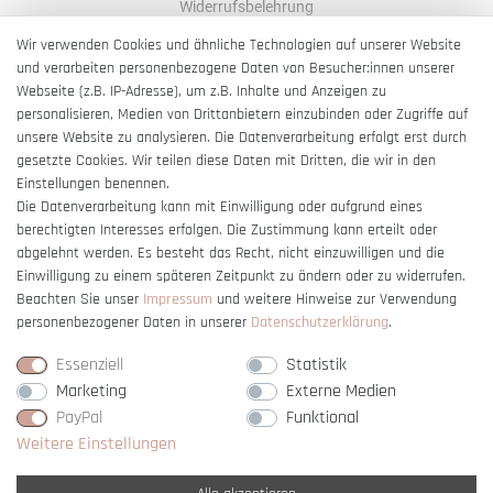
Widerrufsbelehrung
AGB
Wir verwenden Cookies und ähnliche Technologien auf unserer Website
und verarbeiten personenbezogene Daten von Besucher:innen unserer
Impressum
Webseite (z.B. IP-Adresse), um z.B. Inhalte und Anzeigen zu
Barrierefreiheitserklärung
personalisieren, Medien von Drittanbietern einzubinden oder Zugriffe auf
unsere Website zu analysieren. Die Datenverarbeitung erfolgt erst durch
gesetzte Cookies. Wir teilen diese Daten mit Dritten, die wir in den
Einstellungen benennen.
Die Datenverarbeitung kann mit Einwilligung oder aufgrund eines
berechtigten Interesses erfolgen. Die Zustimmung kann erteilt oder
Vertrag widerrufen
abgelehnt werden. Es besteht das Recht, nicht einzuwilligen und die
Einwilligung zu einem späteren Zeitpunkt zu ändern oder zu widerrufen.
Beachten Sie unser
Impressum
und weitere Hinweise zur Verwendung
personenbezogener Daten in unserer
Daten­schutz­erklärung
.
Essenziell
Statistik
Marketing
Externe Medien
PayPal
Funktional
Weitere Einstellungen