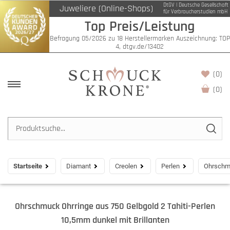
DtGV | Deutsche Gesellschaft
Juweliere (Online-Shops)
für Verbraucherstudien mbH
Top Preis/Leistung
Befragung 05/2026 zu 18 Herstellermarken Auszeichnung: TOP
4, dtgv.de/13402
(0)
(
0
)
Startseite
Diamant
Creolen
Perlen
Ohrschmu
Ohrschmuck Ohrringe aus 750 Gelbgold 2 Tahiti-Perlen
10,5mm dunkel mit Brillanten