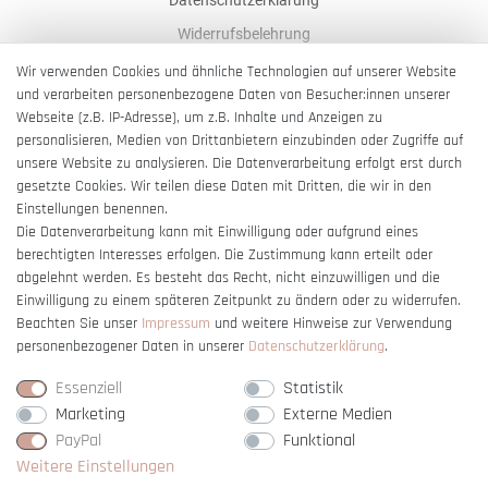
Widerrufsbelehrung
AGB
Wir verwenden Cookies und ähnliche Technologien auf unserer Website
und verarbeiten personenbezogene Daten von Besucher:innen unserer
Impressum
Webseite (z.B. IP-Adresse), um z.B. Inhalte und Anzeigen zu
Barrierefreiheitserklärung
personalisieren, Medien von Drittanbietern einzubinden oder Zugriffe auf
unsere Website zu analysieren. Die Datenverarbeitung erfolgt erst durch
gesetzte Cookies. Wir teilen diese Daten mit Dritten, die wir in den
Einstellungen benennen.
Die Datenverarbeitung kann mit Einwilligung oder aufgrund eines
berechtigten Interesses erfolgen. Die Zustimmung kann erteilt oder
Vertrag widerrufen
abgelehnt werden. Es besteht das Recht, nicht einzuwilligen und die
Einwilligung zu einem späteren Zeitpunkt zu ändern oder zu widerrufen.
Beachten Sie unser
Impressum
und weitere Hinweise zur Verwendung
personenbezogener Daten in unserer
Daten­schutz­erklärung
.
Essenziell
Statistik
Marketing
Externe Medien
PayPal
Funktional
Weitere Einstellungen