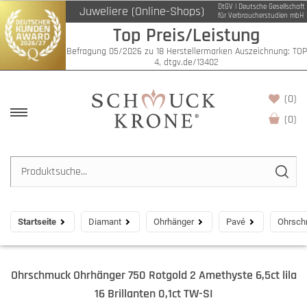
DtGV | Deutsche Gesellschaft
Juweliere (Online-Shops)
für Verbraucherstudien mbH
Top Preis/Leistung
Befragung 05/2026 zu 18 Herstellermarken Auszeichnung: TOP
4, dtgv.de/13402
(0)
(
0
)
Startseite
Diamant
Ohrhänger
Pavé
Ohrschm
Ohrschmuck Ohrhänger 750 Rotgold 2 Amethyste 6,5ct lila
16 Brillanten 0,1ct TW-SI