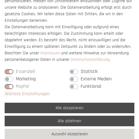
personalisieren, Medien von Drittanbietern einzubinden oder Zugriffe auf
unsere Website zu analysieren. Die Datenverarbeitung erfolgt erst durch
gesetzte Cookies. Wir teilen diese Daten mit Dritten, die wir in den
Einstellungen benennen.
Die Datenverarbeitung kann mit Einwilligung oder aufgrund eines
berechtigten Interesses erfolgen. Die Zustimmung kann erteilt oder
Vertrag widerrufen
abgelehnt werden. Es besteht das Recht, nicht einzuwilligen und die
Einwilligung zu einem späteren Zeitpunkt zu ändern oder zu widerrufen.
Beachten Sie unser
Impressum
und weitere Hinweise zur Verwendung
personenbezogener Daten in unserer
Daten­schutz­erklärung
.
Essenziell
Statistik
Marketing
Externe Medien
PayPal
Funktional
Weitere Einstellungen
Alle akzeptieren
Alle ablehnen
* Alle Preise verstehen sich inkl. gesetzl. MwSt. und
zzgl. Versandkosten
Auswahl akzeptieren
** Nur innerhalb Deutschlands
© copyright 2007-2026 Schmuck Krone / Alle