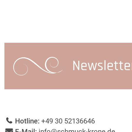
Newslette
Hotline:
+49 30 52136646
E-Mail:
info@schmuck-krone.de