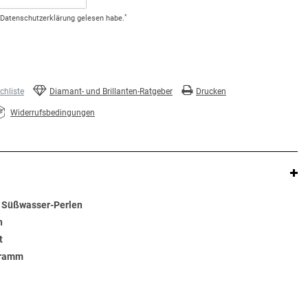
*
Daten­schutz­erklärung
gelesen habe.
hliste
Diamant- und Brillanten-Ratgeber
Drucken
Widerrufsbedingungen
2 Süßwasser-Perlen
n
t
Gramm