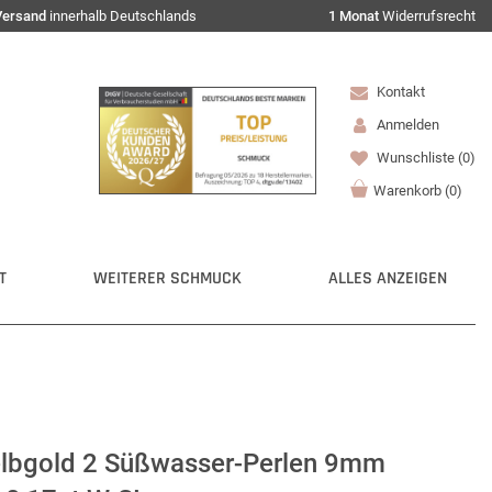
Versand
innerhalb Deutschlands
1 Monat
Widerrufsrecht
Kontakt
Anmelden
Wunschliste
(0)
Warenkorb
(
0
)
T
WEITERER SCHMUCK
ALLES ANZEIGEN
lbgold 2 Süßwasser-Perlen 9mm