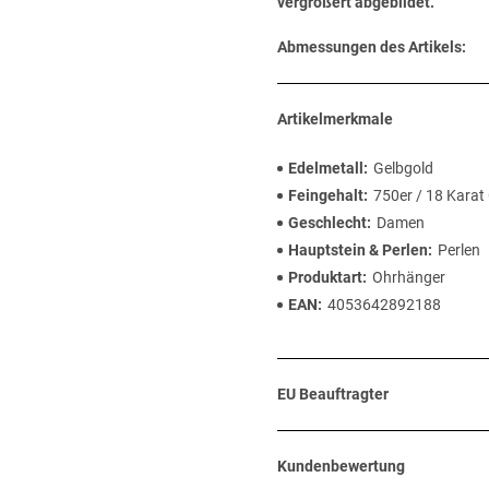
vergrößert abgebildet.
Abmessungen des Artikels:
Artikelmerkmale
Edelmetall
Gelbgold
Feingehalt
750er / 18 Karat
Geschlecht
Damen
Hauptstein & Perlen
Perlen
Produktart
Ohrhänger
EAN
4053642892188
EU Beauftragter
Kundenbewertung