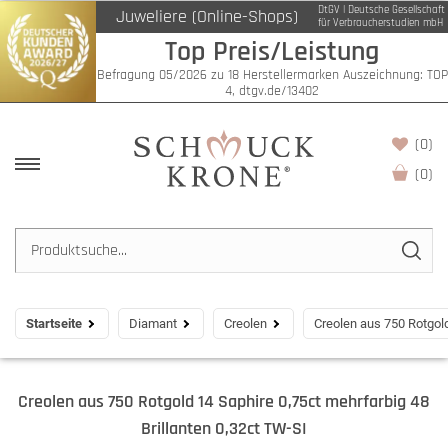
DtGV | Deutsche Gesellschaft
Juweliere (Online-Shops)
für Verbraucherstudien mbH
Top Preis/Leistung
Befragung 05/2026 zu 18 Herstellermarken Auszeichnung: TOP
4, dtgv.de/13402
(0)
(
0
)
Startseite
Diamant
Creolen
Creolen aus 750 Rotgold
Creolen aus 750 Rotgold 14 Saphire 0,75ct mehrfarbig 48
Brillanten 0,32ct TW-SI