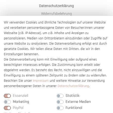
Datenschutzerklärung
Widerrufsbelehrung
AGB
Wir verwenden Cookies und ähnliche Technologien auf unserer Website
und verarbeiten personenbezogene Daten von Besucher:innen unserer
Impressum
Webseite (z.B. IP-Adresse), um z.B. Inhalte und Anzeigen zu
Barrierefreiheitserklärung
personalisieren, Medien von Drittanbietern einzubinden oder Zugriffe auf
unsere Website zu analysieren. Die Datenverarbeitung erfolgt erst durch
gesetzte Cookies. Wir teilen diese Daten mit Dritten, die wir in den
Einstellungen benennen.
Die Datenverarbeitung kann mit Einwilligung oder aufgrund eines
berechtigten Interesses erfolgen. Die Zustimmung kann erteilt oder
Vertrag widerrufen
abgelehnt werden. Es besteht das Recht, nicht einzuwilligen und die
Einwilligung zu einem späteren Zeitpunkt zu ändern oder zu widerrufen.
Beachten Sie unser
Impressum
und weitere Hinweise zur Verwendung
personenbezogener Daten in unserer
Daten­schutz­erklärung
.
Essenziell
Statistik
Marketing
Externe Medien
PayPal
Funktional