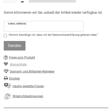
Gerne informieren wir Sie, sobald der Artikel wieder verfügbar ist.
E-MAIL ADRESSE
*
Hiermit bestätige ich, dass ich die
Daten­schutz­erklärung
gelesen habe.
Senden
Frage zum Produkt
Wunschliste
Diamant- und Brillanten-Ratgeber
Drucken
Häufig gestellte Fragen
Widerrufsbedingungen