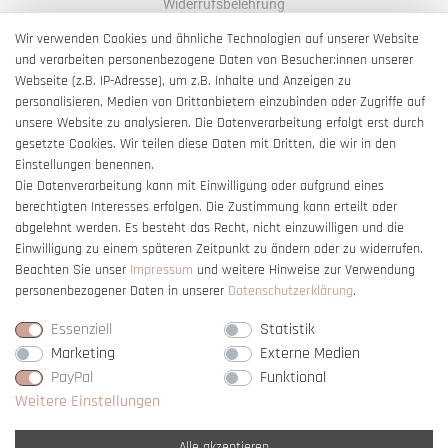
Widerrufsbelehrung
AGB
Wir verwenden Cookies und ähnliche Technologien auf unserer Website
und verarbeiten personenbezogene Daten von Besucher:innen unserer
Impressum
Webseite (z.B. IP-Adresse), um z.B. Inhalte und Anzeigen zu
Barrierefreiheitserklärung
personalisieren, Medien von Drittanbietern einzubinden oder Zugriffe auf
unsere Website zu analysieren. Die Datenverarbeitung erfolgt erst durch
gesetzte Cookies. Wir teilen diese Daten mit Dritten, die wir in den
Einstellungen benennen.
Die Datenverarbeitung kann mit Einwilligung oder aufgrund eines
berechtigten Interesses erfolgen. Die Zustimmung kann erteilt oder
Vertrag widerrufen
abgelehnt werden. Es besteht das Recht, nicht einzuwilligen und die
Einwilligung zu einem späteren Zeitpunkt zu ändern oder zu widerrufen.
Beachten Sie unser
Impressum
und weitere Hinweise zur Verwendung
personenbezogener Daten in unserer
Daten­schutz­erklärung
.
Essenziell
Statistik
Marketing
Externe Medien
PayPal
Funktional
Weitere Einstellungen
Alle akzeptieren