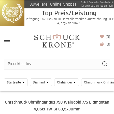
DtGV | Deutsche Gesellschaft
Juweliere (Online-Shops)
für Verbraucherstudien mbH
Top Preis/Leistung
Befragung 05/2026 zu 18 Herstellermarken Auszeichnung: TOP
4, dtgv.de/13402
(0)
(
0
)
Startseite
Diamant
Ohrhänger
Ohrschmuck Ohrhäng
Ohrschmuck Ohrhänger aus 750 Weißgold 775 Diamanten
4,85ct TW-SI 60,5x30mm