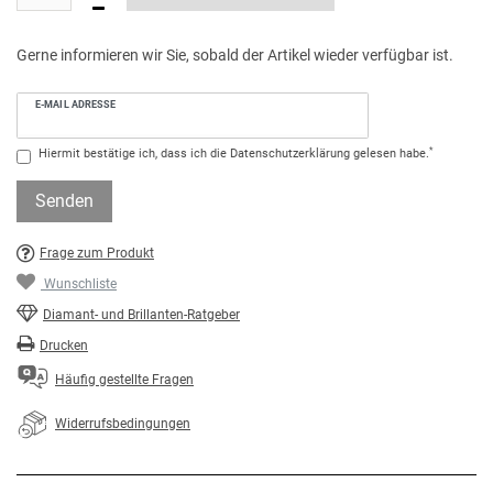
Gerne informieren wir Sie, sobald der Artikel wieder verfügbar ist.
E-MAIL ADRESSE
*
Hiermit bestätige ich, dass ich die
Daten­schutz­erklärung
gelesen habe.
Senden
Frage zum Produkt
Wunschliste
Diamant- und Brillanten-Ratgeber
Drucken
Häufig gestellte Fragen
Widerrufsbedingungen