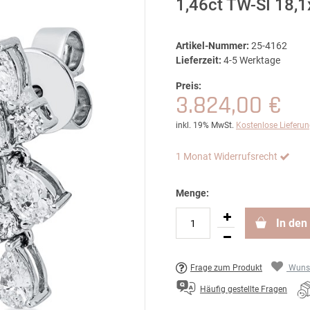
1,46ct TW-SI 18
Artikel-Nummer:
25-4162
Lieferzeit:
4-5 Werktage
Preis:
3.824,00 €
inkl. 19% MwSt.
Kostenlose Lieferu
1 Monat Widerrufsrecht
Menge:
In den
Frage zum Produkt
Wunsc
Häufig gestellte Fragen