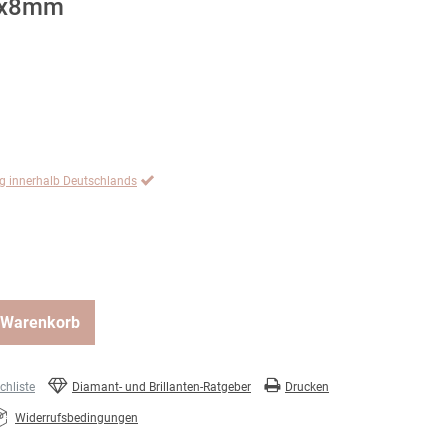
,1x8mm
ng innerhalb Deutschlands
 Warenkorb
hliste
Diamant- und Brillanten-Ratgeber
Drucken
Widerrufsbedingungen