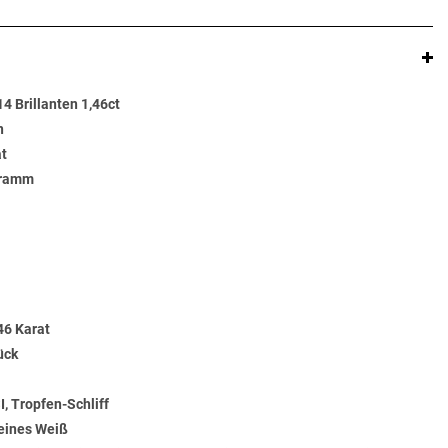
4 Brillanten 1,46ct
n
at
Gramm
46 Karat
ück
, Tropfen-Schliff
Feines Weiß