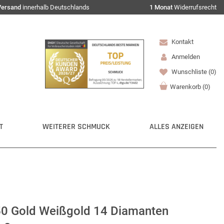
Versand
innerhalb Deutschlands
1 Monat
Widerrufsrecht
Kontakt
Anmelden
Wunschliste
(0)
Warenkorb
(
0
)
T
WEITERER SCHMUCK
ALLES ANZEIGEN
50 Gold Weißgold 14 Diamanten