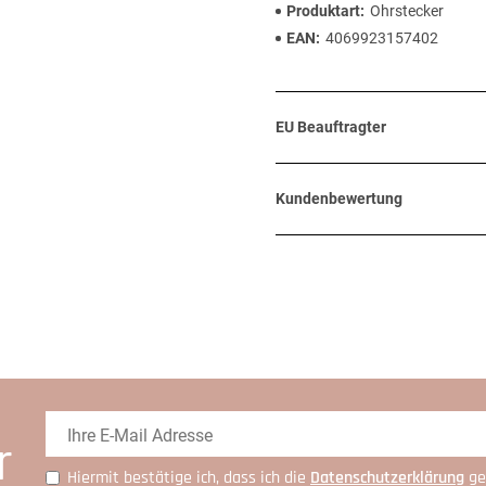
Produktart
Ohrstecker
EAN
4069923157402
EU Beauftragter
Kundenbewertung
r
Hiermit bestätige ich, dass ich die
Daten­schutz­erklärung
ge