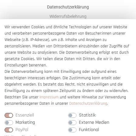
Datenschutzerklärung
Widerrufsbelehrung
AGB
Wir verwenden Cookies und ähnliche Technologien auf unserer Website
und verarbeiten personenbezogene Daten von Besucher:innen unserer
Impressum
Webseite (z.B. IP-Adresse), um z.B. Inhalte und Anzeigen zu
Barrierefreiheitserklärung
personalisieren, Medien von Drittanbietern einzubinden oder Zugriffe auf
unsere Website zu analysieren. Die Datenverarbeitung erfolgt erst durch
gesetzte Cookies. Wir teilen diese Daten mit Dritten, die wir in den
Einstellungen benennen.
Die Datenverarbeitung kann mit Einwilligung oder aufgrund eines
berechtigten Interesses erfolgen. Die Zustimmung kann erteilt oder
Vertrag widerrufen
abgelehnt werden. Es besteht das Recht, nicht einzuwilligen und die
Einwilligung zu einem späteren Zeitpunkt zu ändern oder zu widerrufen.
Beachten Sie unser
Impressum
und weitere Hinweise zur Verwendung
personenbezogener Daten in unserer
Daten­schutz­erklärung
.
Essenziell
Statistik
Marketing
Externe Medien
PayPal
Funktional