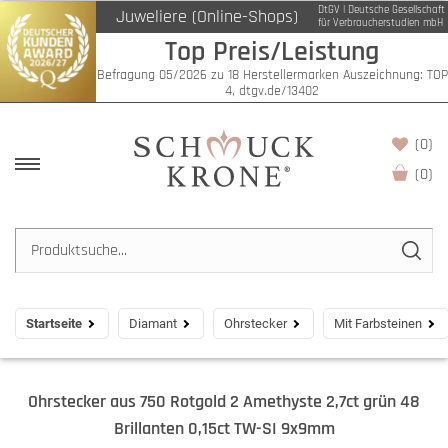
DtGV | Deutsche Gesellschaft
Juweliere (Online-Shops)
für Verbraucherstudien mbH
Top Preis/Leistung
Befragung 05/2026 zu 18 Herstellermarken Auszeichnung: TOP
4, dtgv.de/13402
(0)
(
0
)
Startseite
Diamant
Ohrstecker
Mit Farbsteinen
Ohrstecker aus 750 Rotgold 2 Amethyste 2,7ct grün 48
Brillanten 0,15ct TW-SI 9x9mm