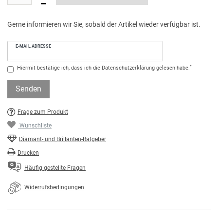
Gerne informieren wir Sie, sobald der Artikel wieder verfügbar ist.
E-MAIL ADRESSE
*
Hiermit bestätige ich, dass ich die
Daten­schutz­erklärung
gelesen habe.
Senden
Frage zum Produkt
Wunschliste
Diamant- und Brillanten-Ratgeber
Drucken
Häufig gestellte Fragen
Widerrufsbedingungen