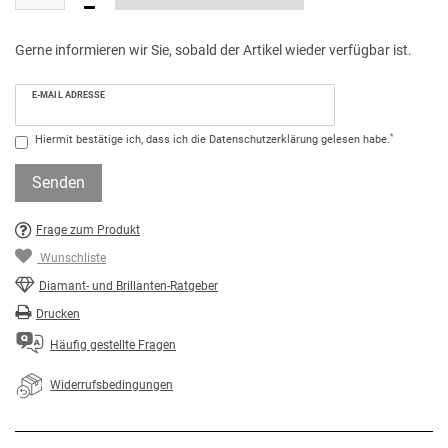
Gerne informieren wir Sie, sobald der Artikel wieder verfügbar ist.
E-MAIL ADRESSE
*
Hiermit bestätige ich, dass ich die
Daten­schutz­erklärung
gelesen habe.
Senden
Frage zum Produkt
Wunschliste
Diamant- und Brillanten-Ratgeber
Drucken
Häufig gestellte Fragen
Widerrufsbedingungen