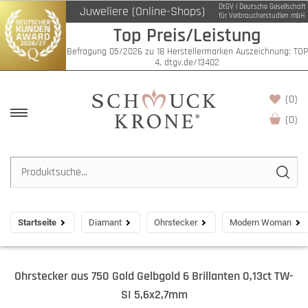
DtGV | Deutsche Gesellschaft
Juweliere (Online-Shops)
für Verbraucherstudien mbH
Top Preis/Leistung
Befragung 05/2026 zu 18 Herstellermarken Auszeichnung: TOP
4, dtgv.de/13402
(0)
(
0
)
Startseite
Diamant
Ohrstecker
Modern Woman
Ohrstecker aus 750 Gold Gelbgold 6 Brillanten 0,13ct TW-
SI 5,6x2,7mm