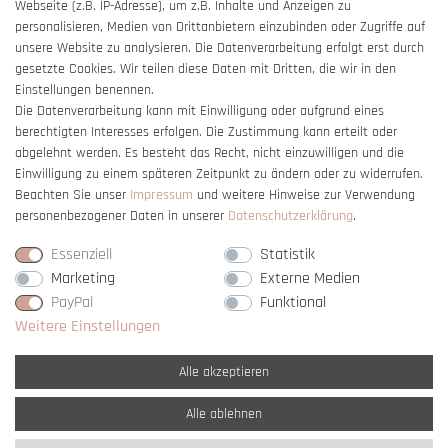
Webseite (z.B. IP-Adresse), um z.B. Inhalte und Anzeigen zu
Barrierefreiheitserklärung
personalisieren, Medien von Drittanbietern einzubinden oder Zugriffe auf
unsere Website zu analysieren. Die Datenverarbeitung erfolgt erst durch
gesetzte Cookies. Wir teilen diese Daten mit Dritten, die wir in den
Einstellungen benennen.
Die Datenverarbeitung kann mit Einwilligung oder aufgrund eines
berechtigten Interesses erfolgen. Die Zustimmung kann erteilt oder
Vertrag widerrufen
abgelehnt werden. Es besteht das Recht, nicht einzuwilligen und die
Einwilligung zu einem späteren Zeitpunkt zu ändern oder zu widerrufen.
Beachten Sie unser
Impressum
und weitere Hinweise zur Verwendung
personenbezogener Daten in unserer
Daten­schutz­erklärung
.
Essenziell
Statistik
Marketing
Externe Medien
PayPal
Funktional
Weitere Einstellungen
Alle akzeptieren
Alle ablehnen
* Alle Preise verstehen sich inkl. gesetzl. MwSt. und
zzgl. Versandkosten