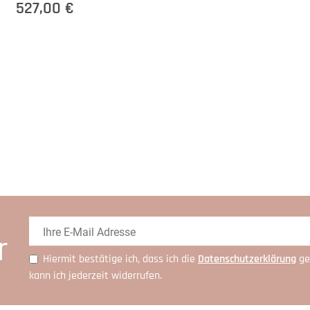
527,00 €
r
Hiermit bestätige ich, dass ich die
Daten­schutz­erklärung
ge
kann ich jederzeit widerrufen.