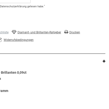
*
Daten­schutz­erklärung
gelesen habe.
hliste
Diamant- und Brillanten-Ratgeber
Drucken
Widerrufsbedingungen
Brillanten 0,09ct
n
Gramm