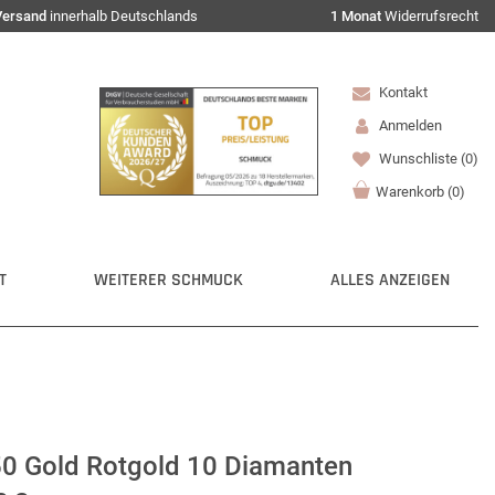
Versand
innerhalb Deutschlands
1 Monat
Widerrufsrecht
Kontakt
Anmelden
Wunschliste
(0)
Warenkorb
(
0
)
T
WEITERER SCHMUCK
ALLES ANZEIGEN
50 Gold Rotgold 10 Diamanten