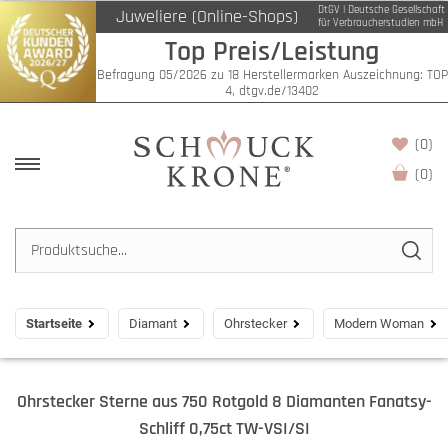
DtGV | Deutsche Gesellschaft
Juweliere (Online-Shops)
für Verbraucherstudien mbH
Top Preis/Leistung
Befragung 05/2026 zu 18 Herstellermarken Auszeichnung: TOP
4, dtgv.de/13402
(0)
(
0
)
Startseite
Diamant
Ohrstecker
Modern Woman
Ohrstecker Sterne aus 750 Rotgold 8 Diamanten Fanatsy-
Schliff 0,75ct TW-VSI/SI