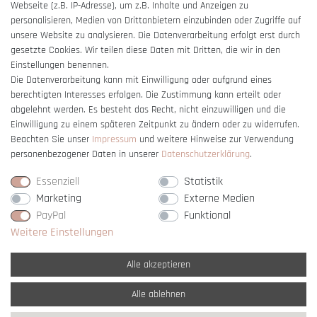
Webseite (z.B. IP-Adresse), um z.B. Inhalte und Anzeigen zu
Barrierefreiheitserklärung
personalisieren, Medien von Drittanbietern einzubinden oder Zugriffe auf
unsere Website zu analysieren. Die Datenverarbeitung erfolgt erst durch
gesetzte Cookies. Wir teilen diese Daten mit Dritten, die wir in den
Einstellungen benennen.
Die Datenverarbeitung kann mit Einwilligung oder aufgrund eines
berechtigten Interesses erfolgen. Die Zustimmung kann erteilt oder
Vertrag widerrufen
abgelehnt werden. Es besteht das Recht, nicht einzuwilligen und die
Einwilligung zu einem späteren Zeitpunkt zu ändern oder zu widerrufen.
Beachten Sie unser
Impressum
und weitere Hinweise zur Verwendung
personenbezogener Daten in unserer
Daten­schutz­erklärung
.
Essenziell
Statistik
Marketing
Externe Medien
PayPal
Funktional
Weitere Einstellungen
Alle akzeptieren
Alle ablehnen
* Alle Preise verstehen sich inkl. gesetzl. MwSt. und
zzgl. Versandkosten