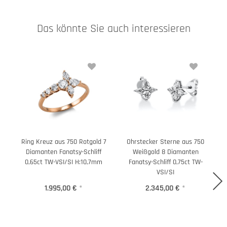
Das könnte Sie auch interessieren
Ring Kreuz aus 750 Rotgold 7
Ohrstecker Sterne aus 750
O
Diamanten Fanatsy-Schliff
Weißgold 8 Diamanten
0,65ct TW-VSI/SI H:10,7mm
Fanatsy-Schliff 0,75ct TW-
VSI/SI
1.995,00 €
*
2.345,00 €
*