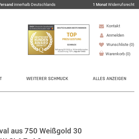
Versand
innerhalb Deutschlands
1 Monat
Widerrufsrecht
Kontakt
Anmelden
Wunschliste
(0)
Warenkorb
(
0
)
T
WEITERER SCHMUCK
ALLES ANZEIGEN
oval aus 750 Weißgold 30