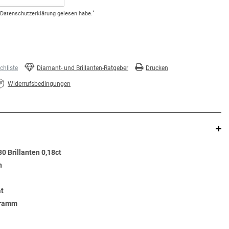
*
Daten­schutz­erklärung
gelesen habe.
hliste
Diamant- und Brillanten-Ratgeber
Drucken
Widerrufsbedingungen
0 Brillanten 0,18ct
n
at
Gramm