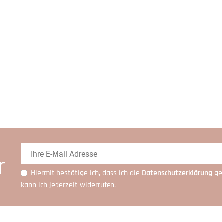
r
Hiermit bestätige ich, dass ich die
Daten­schutz­erklärung
ge
kann ich jederzeit widerrufen.