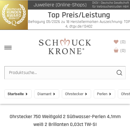
DtGV | Deutsche Gesellschaft
Juweliere (Online-Shops)
für Verbraucherstudien mbH
Top Preis/Leistung
Befragung 05/2026 zu 18 Herstellermarken Auszeichnung: TOP
4, dtgv.de/13402
(0)
(
0
)
Startseite
Diamant
Ohrstecker
Perlen
Ohrst
Ohrstecker 750 Weißgold 2 Süßwasser-Perlen 4,1mm
weiß 2 Brillanten 0,03ct TW-SI