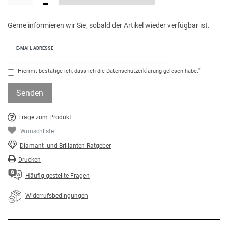
Gerne informieren wir Sie, sobald der Artikel wieder verfügbar ist.
E-MAIL ADRESSE
*
Hiermit bestätige ich, dass ich die
Daten­schutz­erklärung
gelesen habe.
Senden
Frage zum Produkt
Wunschliste
Diamant- und Brillanten-Ratgeber
Drucken
Häufig gestellte Fragen
Widerrufsbedingungen