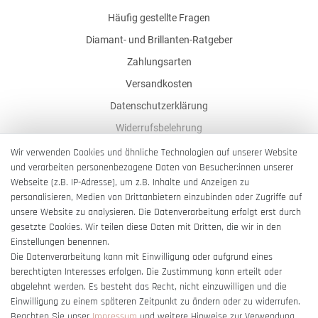
Häufig gestellte Fragen
Diamant- und Brillanten-Ratgeber
Zahlungsarten
Versandkosten
Datenschutzerklärung
Widerrufsbelehrung
AGB
Wir verwenden Cookies und ähnliche Technologien auf unserer Website
und verarbeiten personenbezogene Daten von Besucher:innen unserer
Impressum
Webseite (z.B. IP-Adresse), um z.B. Inhalte und Anzeigen zu
Barrierefreiheitserklärung
personalisieren, Medien von Drittanbietern einzubinden oder Zugriffe auf
unsere Website zu analysieren. Die Datenverarbeitung erfolgt erst durch
gesetzte Cookies. Wir teilen diese Daten mit Dritten, die wir in den
Einstellungen benennen.
Die Datenverarbeitung kann mit Einwilligung oder aufgrund eines
berechtigten Interesses erfolgen. Die Zustimmung kann erteilt oder
Vertrag widerrufen
abgelehnt werden. Es besteht das Recht, nicht einzuwilligen und die
Einwilligung zu einem späteren Zeitpunkt zu ändern oder zu widerrufen.
Beachten Sie unser
Impressum
und weitere Hinweise zur Verwendung