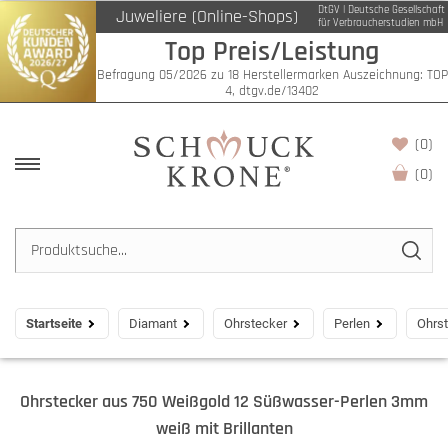
DtGV | Deutsche Gesellschaft
Juweliere (Online-Shops)
für Verbraucherstudien mbH
Top Preis/Leistung
Befragung 05/2026 zu 18 Herstellermarken Auszeichnung: TOP
4, dtgv.de/13402
(0)
(
0
)
Startseite
Diamant
Ohrstecker
Perlen
Ohrst
Ohrstecker aus 750 Weißgold 12 Süßwasser-Perlen 3mm
weiß mit Brillanten