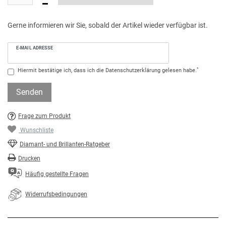
Gerne informieren wir Sie, sobald der Artikel wieder verfügbar ist.
E-MAIL ADRESSE
*
Hiermit bestätige ich, dass ich die
Daten­schutz­erklärung
gelesen habe.
Senden
Frage zum Produkt
Wunschliste
Diamant- und Brillanten-Ratgeber
Drucken
Häufig gestellte Fragen
Widerrufsbedingungen