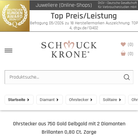
DtGV | Deutsche Gesellschaft
Juweliere (Online-Shops)
für Verbraucherstudien mbH
Top Preis/Leistung
Befragung 05/2026 zu 18 Herstellermarken Auszeichnung: TOP
4, dtgv.de/13402
(0)
(
0
)
Startseite
Diamant
Ohrstecker
Solitaire
Ohr
Ohrstecker aus 750 Gold Gelbgold mit 2 Diamanten
Brillanten 0,80 Ct. Zarge