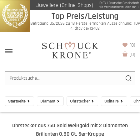
DtGV | Deutsche Gesellschaft
Juweliere (Online-Shops)
für Verbraucherstudien mbH
Top Preis/Leistung
Befragung 05/2026 zu 18 Herstellermarken Auszeichnung: TOP
4, dtgv.de/13402
(0)
(
0
)
Startseite
Diamant
Ohrstecker
Solitaire
Ohr
Ohrstecker aus 750 Gold Weißgold mit 2 Diamanten
Brillanten 0,80 Ct. 6er-Krappe