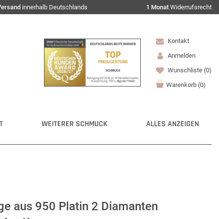
Versand
innerhalb Deutschlands
1 Monat
Widerrufsrecht
Kontakt
Anmelden
Wunschliste
(0)
Warenkorb
(
0
)
T
WEITERER SCHMUCK
ALLES ANZEIGEN
ge aus 950 Platin 2 Diamanten