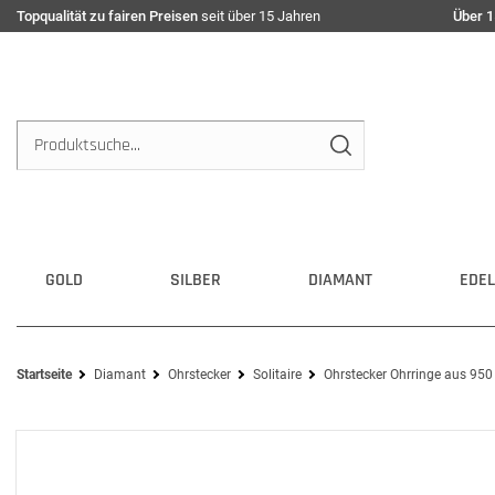
Topqualität zu fairen Preisen
seit über 15 Jahren
Über 1
GOLD
SILBER
DIAMANT
EDEL
Startseite
Diamant
Ohrstecker
Solitaire
Ohrstecker Ohrringe aus 950 