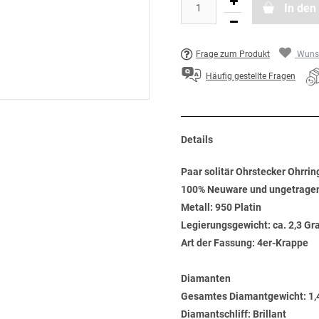
In den
Frage zum Produkt
Wunsc
Häufig gestellte Fragen
Details
Paar solitär Ohrstecker Ohrring
100% Neuware und ungetrage
Metall: 950 Platin
Legierungsgewicht: ca. 2,3 G
Art der Fassung: 4er-Krappe
Diamanten
Gesamtes Diamantgewicht: 1,
Diamantschliff: Brillant