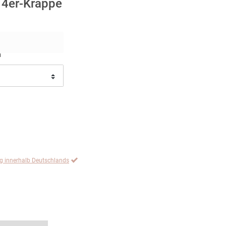
. 4er-Krappe
n
ng innerhalb Deutschlands