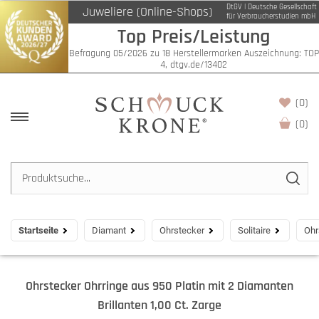
DtGV | Deutsche Gesellschaft
Juweliere (Online-Shops)
für Verbraucherstudien mbH
Top Preis/Leistung
Befragung 05/2026 zu 18 Herstellermarken Auszeichnung: TOP
4, dtgv.de/13402
(0)
(
0
)
Startseite
Diamant
Ohrstecker
Solitaire
Ohr
Ohrstecker Ohrringe aus 950 Platin mit 2 Diamanten
Brillanten 1,00 Ct. Zarge