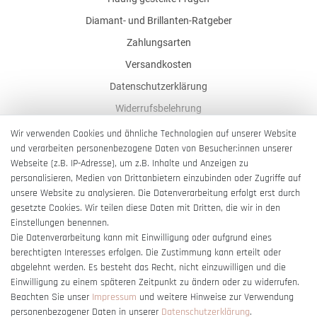
Diamant- und Brillanten-Ratgeber
Zahlungsarten
Versandkosten
Datenschutzerklärung
Widerrufsbelehrung
AGB
Wir verwenden Cookies und ähnliche Technologien auf unserer Website
und verarbeiten personenbezogene Daten von Besucher:innen unserer
Impressum
Webseite (z.B. IP-Adresse), um z.B. Inhalte und Anzeigen zu
Barrierefreiheitserklärung
personalisieren, Medien von Drittanbietern einzubinden oder Zugriffe auf
unsere Website zu analysieren. Die Datenverarbeitung erfolgt erst durch
gesetzte Cookies. Wir teilen diese Daten mit Dritten, die wir in den
Einstellungen benennen.
Die Datenverarbeitung kann mit Einwilligung oder aufgrund eines
berechtigten Interesses erfolgen. Die Zustimmung kann erteilt oder
Vertrag widerrufen
abgelehnt werden. Es besteht das Recht, nicht einzuwilligen und die
Einwilligung zu einem späteren Zeitpunkt zu ändern oder zu widerrufen.
Beachten Sie unser
Impressum
und weitere Hinweise zur Verwendung
personenbezogener Daten in unserer
Daten­schutz­erklärung
.