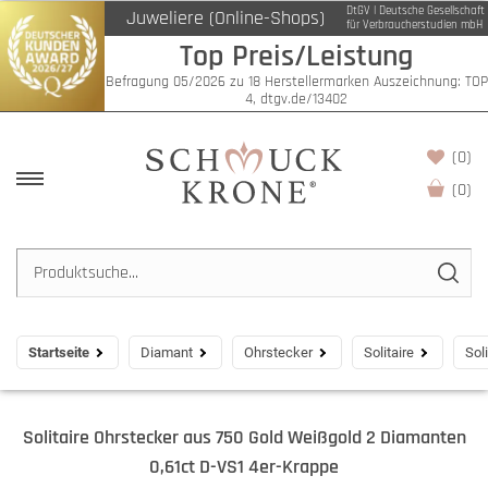
DtGV | Deutsche Gesellschaft
Juweliere (Online-Shops)
für Verbraucherstudien mbH
Top Preis/Leistung
Befragung 05/2026 zu 18 Herstellermarken Auszeichnung: TOP
4, dtgv.de/13402
(0)
(
0
)
Startseite
Diamant
Ohrstecker
Solitaire
Sol
Solitaire Ohrstecker aus 750 Gold Weißgold 2 Diamanten
0,61ct D-VS1 4er-Krappe