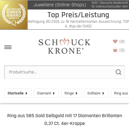
DtGV | Deutsche Gesellschaft
Juweliere (Online-Shops)
für Verbraucherstudien mbH
Top Preis/Leistung
Befragung 05/2026 zu 18 Herstellermarken Auszeichnung: TOP
4, dtgv.de/13402
(0)
(
0
)
Startseite
Diamant
Ringe
Solitaire
Ring aus 
Ring aus 585 Gold Gelbgold mit 17 Diamanten Brillanten
0,37 Ct. 4er-Krappe