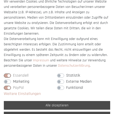
AGB
Wir verwenden Cookies und ähnliche Technologien auf unserer Website
und verarbeiten personenbezogene Daten von Besucher:innen unserer
Impressum
Webseite (z.B. IP-Adresse), um z.B. Inhalte und Anzeigen zu
Barrierefreiheitserklärung
personalisieren, Medien von Drittanbietern einzubinden oder Zugriffe auf
unsere Website zu analysieren. Die Datenverarbeitung erfolgt erst durch
gesetzte Cookies. Wir teilen diese Daten mit Dritten, die wir in den
Einstellungen benennen.
Die Datenverarbeitung kann mit Einwilligung oder aufgrund eines
berechtigten Interesses erfolgen. Die Zustimmung kann erteilt oder
Vertrag widerrufen
abgelehnt werden. Es besteht das Recht, nicht einzuwilligen und die
Einwilligung zu einem späteren Zeitpunkt zu ändern oder zu widerrufen.
Beachten Sie unser
Impressum
und weitere Hinweise zur Verwendung
personenbezogener Daten in unserer
Daten­schutz­erklärung
.
Essenziell
Statistik
Marketing
Externe Medien
PayPal
Funktional
Weitere Einstellungen
Alle akzeptieren