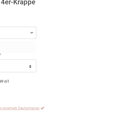
. 4er-Krappe
n
W-si1
ng innerhalb Deutschlands