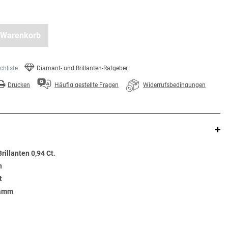
 Warenkorb
hliste
Diamant- und Brillanten-Ratgeber
Drucken
Häufig gestellte Fragen
Widerrufsbedingungen
rillanten 0,94 Ct.
n
t
ramm