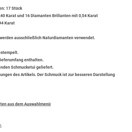
en: 17 Stück
,40 Karat und 16 Diamanten Brillanten mit 0,54 Karat
94 Karat
werden ausschließlich Naturdiamanten verwendet.
estempelt.
 Lieferumfang enthalten.
senden Schmucketui geliefert.
ungen des Artikels. Der Schmuck ist zur besseren Darstellung
täten aus dem Auswahlmenü
ß