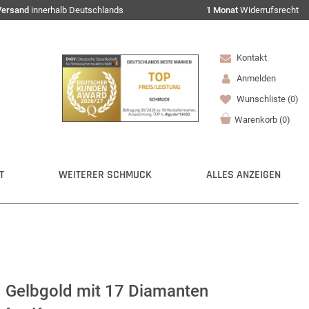
Versand
innerhalb Deutschlands
1 Monat
Widerrufsrecht
Kontakt
Anmelden
Wunschliste
(0)
Warenkorb
(
0
)
T
WEITERER SCHMUCK
ALLES ANZEIGEN
d Gelbgold mit 17 Diamanten