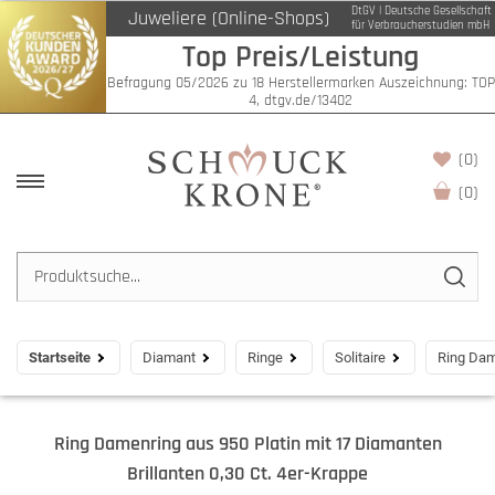
DtGV | Deutsche Gesellschaft
Juweliere (Online-Shops)
für Verbraucherstudien mbH
Top Preis/Leistung
Befragung 05/2026 zu 18 Herstellermarken Auszeichnung: TOP
4, dtgv.de/13402
(0)
(
0
)
Startseite
Diamant
Ringe
Solitaire
Ring Dame
Ring Damenring aus 950 Platin mit 17 Diamanten
Brillanten 0,30 Ct. 4er-Krappe