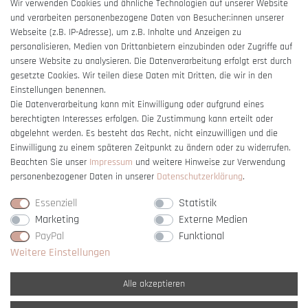
AGB
Wir verwenden Cookies und ähnliche Technologien auf unserer Website
und verarbeiten personenbezogene Daten von Besucher:innen unserer
Impressum
Webseite (z.B. IP-Adresse), um z.B. Inhalte und Anzeigen zu
Barrierefreiheitserklärung
personalisieren, Medien von Drittanbietern einzubinden oder Zugriffe auf
unsere Website zu analysieren. Die Datenverarbeitung erfolgt erst durch
gesetzte Cookies. Wir teilen diese Daten mit Dritten, die wir in den
Einstellungen benennen.
Die Datenverarbeitung kann mit Einwilligung oder aufgrund eines
berechtigten Interesses erfolgen. Die Zustimmung kann erteilt oder
Vertrag widerrufen
abgelehnt werden. Es besteht das Recht, nicht einzuwilligen und die
Einwilligung zu einem späteren Zeitpunkt zu ändern oder zu widerrufen.
Beachten Sie unser
Impressum
und weitere Hinweise zur Verwendung
personenbezogener Daten in unserer
Daten­schutz­erklärung
.
Essenziell
Statistik
Marketing
Externe Medien
PayPal
Funktional
Weitere Einstellungen
Alle akzeptieren