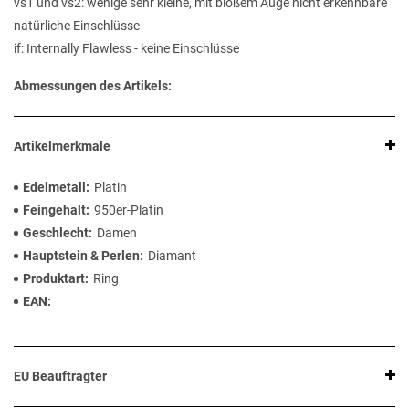
vs1 und vs2: wenige sehr kleine, mit bloßem Auge nicht erkennbare
natürliche Einschlüsse
if: Internally Flawless - keine Einschlüsse
Abmessungen des Artikels:
Artikelmerkmale
Edelmetall
Platin
Feingehalt
950er-Platin
Geschlecht
Damen
Hauptstein & Perlen
Diamant
Produktart
Ring
EAN
EU Beauftragter