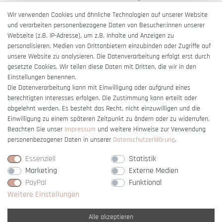
AGB
Wir verwenden Cookies und ähnliche Technologien auf unserer Website
und verarbeiten personenbezogene Daten von Besucher:innen unserer
Impressum
Webseite (z.B. IP-Adresse), um z.B. Inhalte und Anzeigen zu
Barrierefreiheitserklärung
personalisieren, Medien von Drittanbietern einzubinden oder Zugriffe auf
unsere Website zu analysieren. Die Datenverarbeitung erfolgt erst durch
gesetzte Cookies. Wir teilen diese Daten mit Dritten, die wir in den
Einstellungen benennen.
Die Datenverarbeitung kann mit Einwilligung oder aufgrund eines
berechtigten Interesses erfolgen. Die Zustimmung kann erteilt oder
Vertrag widerrufen
abgelehnt werden. Es besteht das Recht, nicht einzuwilligen und die
Einwilligung zu einem späteren Zeitpunkt zu ändern oder zu widerrufen.
Beachten Sie unser
Impressum
und weitere Hinweise zur Verwendung
personenbezogener Daten in unserer
Daten­schutz­erklärung
.
Essenziell
Statistik
Marketing
Externe Medien
PayPal
Funktional
Weitere Einstellungen
Alle akzeptieren