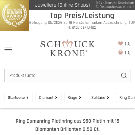
DtGV | Deutsche Gesellschaft
Juweliere (Online-Shops)
für Verbraucherstudien mbH
Top Preis/Leistung
Befragung 05/2026 zu 18 Herstellermarken Auszeichnung: TOP
4, dtgv.de/13402
(0)
(
0
)
Startseite
Diamant
Ringe
Solitaire
Ring Dame
Ring Damenring Platinring aus 950 Platin mit 15
Diamanten Brillanten 0,58 Ct.