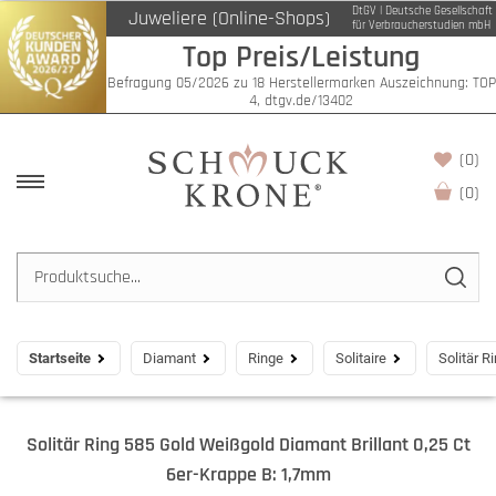
DtGV | Deutsche Gesellschaft
Juweliere (Online-Shops)
für Verbraucherstudien mbH
Top Preis/Leistung
Befragung 05/2026 zu 18 Herstellermarken Auszeichnung: TOP
4, dtgv.de/13402
(0)
(
0
)
Startseite
Diamant
Ringe
Solitaire
Solitär R
Solitär Ring 585 Gold Weißgold Diamant Brillant 0,25 Ct
6er-Krappe B: 1,7mm