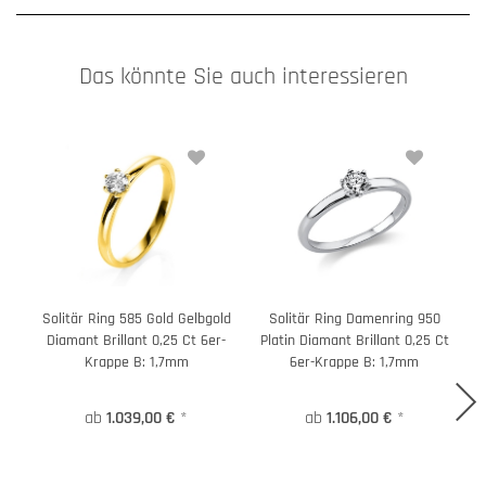
Das könnte Sie auch interessieren
Solitär Ring 585 Gold Gelbgold
Solitär Ring Damenring 950
S
Diamant Brillant 0,25 Ct 6er-
Platin Diamant Brillant 0,25 Ct
Krappe B: 1,7mm
6er-Krappe B: 1,7mm
ab
1.039,00 €
*
ab
1.106,00 €
*