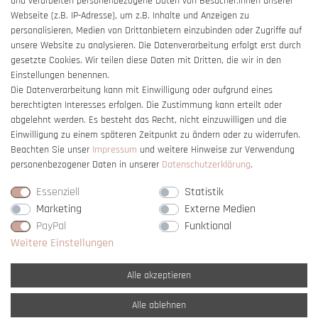
und verarbeiten personenbezogene Daten von Besucher:innen unserer
Impressum
Webseite (z.B. IP-Adresse), um z.B. Inhalte und Anzeigen zu
Barrierefreiheitserklärung
personalisieren, Medien von Drittanbietern einzubinden oder Zugriffe auf
unsere Website zu analysieren. Die Datenverarbeitung erfolgt erst durch
gesetzte Cookies. Wir teilen diese Daten mit Dritten, die wir in den
Einstellungen benennen.
Die Datenverarbeitung kann mit Einwilligung oder aufgrund eines
berechtigten Interesses erfolgen. Die Zustimmung kann erteilt oder
Vertrag widerrufen
abgelehnt werden. Es besteht das Recht, nicht einzuwilligen und die
Einwilligung zu einem späteren Zeitpunkt zu ändern oder zu widerrufen.
Beachten Sie unser
Impressum
und weitere Hinweise zur Verwendung
personenbezogener Daten in unserer
Daten­schutz­erklärung
.
Essenziell
Statistik
Marketing
Externe Medien
PayPal
Funktional
Weitere Einstellungen
Alle akzeptieren
Alle ablehnen