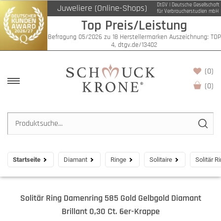
DtGV | Deutsche Gesellschaft
Juweliere (Online-Shops)
für Verbraucherstudien mbH
Top Preis/Leistung
Befragung 05/2026 zu 18 Herstellermarken Auszeichnung: TOP
4, dtgv.de/13402
(0)
(
0
)
Startseite
Diamant
Ringe
Solitaire
Solitär R
Solitär Ring Damenring 585 Gold Gelbgold Diamant
Brillant 0,30 Ct. 6er-Krappe