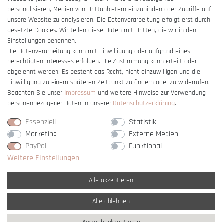
Barrierefreiheitserklärung
personalisieren, Medien von Drittanbietern einzubinden oder Zugriffe auf
unsere Website zu analysieren. Die Datenverarbeitung erfolgt erst durch
gesetzte Cookies. Wir teilen diese Daten mit Dritten, die wir in den
Einstellungen benennen.
Die Datenverarbeitung kann mit Einwilligung oder aufgrund eines
berechtigten Interesses erfolgen. Die Zustimmung kann erteilt oder
Vertrag widerrufen
abgelehnt werden. Es besteht das Recht, nicht einzuwilligen und die
Einwilligung zu einem späteren Zeitpunkt zu ändern oder zu widerrufen.
Beachten Sie unser
Impressum
und weitere Hinweise zur Verwendung
personenbezogener Daten in unserer
Daten­schutz­erklärung
.
Essenziell
Statistik
Marketing
Externe Medien
PayPal
Funktional
Weitere Einstellungen
Alle akzeptieren
Alle ablehnen
* Alle Preise verstehen sich inkl. gesetzl. MwSt. und
zzgl. Versandkosten