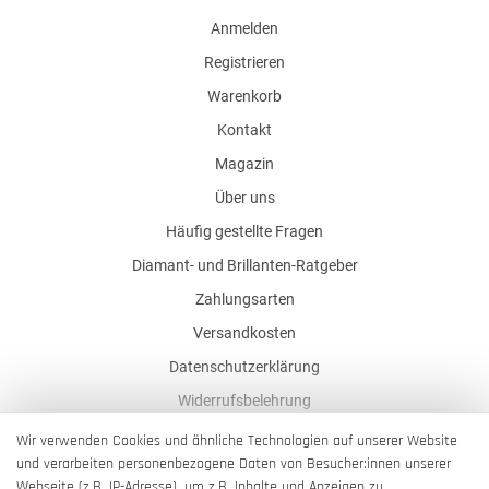
Anmelden
Registrieren
Warenkorb
Kontakt
Magazin
Über uns
Häufig gestellte Fragen
Diamant- und Brillanten-Ratgeber
Zahlungsarten
Versandkosten
Datenschutzerklärung
Widerrufsbelehrung
AGB
Wir verwenden Cookies und ähnliche Technologien auf unserer Website
und verarbeiten personenbezogene Daten von Besucher:innen unserer
Impressum
Webseite (z.B. IP-Adresse), um z.B. Inhalte und Anzeigen zu