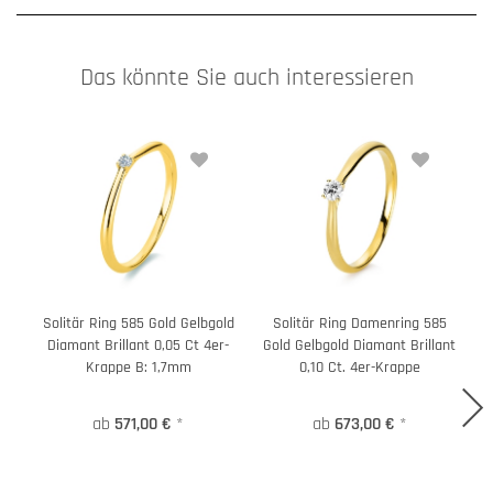
Das könnte Sie auch interessieren
Solitär Ring 585 Gold Gelbgold
Solitär Ring Damenring 585
Diamant Brillant 0,05 Ct 4er-
Gold Gelbgold Diamant Brillant
9
Krappe B: 1,7mm
0,10 Ct. 4er-Krappe
ab
571,00 €
*
ab
673,00 €
*