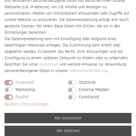
und verarbeiten personenbezogene Daten von Besucher:innen unserer
Impressum
Webseite (z.B. IP-Adresse), um z.B. Inhalte und Anzeigen zu
Barrierefreiheitserklärung
personalisieren, Medien von Drittanbietern einzubinden oder Zugriffe auf
unsere Website zu analysieren. Die Datenverarbeitung erfolgt erst durch
gesetzte Cookies. Wir teilen diese Daten mit Dritten, die wir in den
Einstellungen benennen.
Die Datenverarbeitung kann mit Einwilligung oder aufgrund eines
berechtigten Interesses erfolgen. Die Zustimmung kann erteilt oder
Vertrag widerrufen
abgelehnt werden. Es besteht das Recht, nicht einzuwilligen und die
Einwilligung zu einem späteren Zeitpunkt zu ändern oder zu widerrufen.
Beachten Sie unser
Impressum
und weitere Hinweise zur Verwendung
personenbezogener Daten in unserer
Daten­schutz­erklärung
.
Essenziell
Statistik
Marketing
Externe Medien
PayPal
Funktional
Weitere Einstellungen
Alle akzeptieren
Alle ablehnen