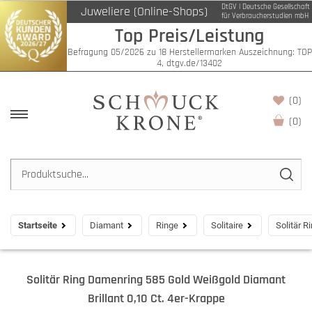
DtGV | Deutsche Gesellschaft
Juweliere (Online-Shops)
für Verbraucherstudien mbH
Top Preis/Leistung
Befragung 05/2026 zu 18 Herstellermarken Auszeichnung: TOP
4, dtgv.de/13402
(0)
(
0
)
Startseite
Diamant
Ringe
Solitaire
Solitär R
Solitär Ring Damenring 585 Gold Weißgold Diamant
Brillant 0,10 Ct. 4er-Krappe