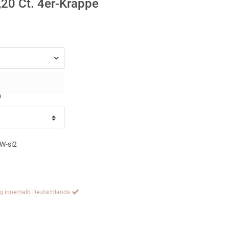
,20 Ct. 4er-Krappe
n
W-si2
ng innerhalb Deutschlands