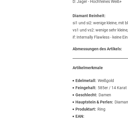
D: Jager - Hochfeines Weiß+
Diamant Reinheit:
si1 und si2: wenige kleine, mit
vs1 und vs2: wenige sehr kleine
if: Internally Flawless - keine E
Abmessungen des Artikels:
Artikelmerkmale
Edelmetall
Weißgold
Feingehalt
585er / 14 Karat
Geschlecht
Damen
Hauptstein & Perlen
Diaman
Produktart
Ring
EAN