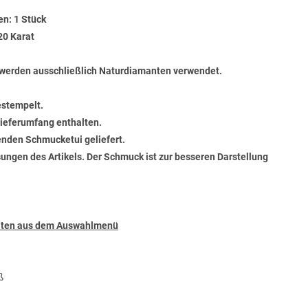
en: 1 Stück
20 Karat
werden ausschließlich Naturdiamanten verwendet.
estempelt.
 Lieferumfang enthalten.
senden Schmucketui geliefert.
ungen des Artikels. Der Schmuck ist zur besseren Darstellung
täten aus dem Auswahlmenü
ß