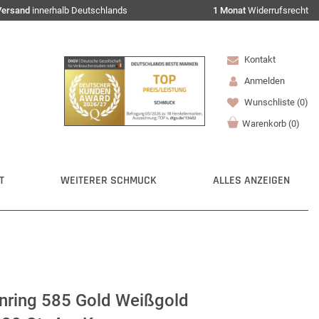
Versand
innerhalb Deutschlands
1 Monat
Widerrufsrecht
Kontakt
Anmelden
Wunschliste
(0)
Warenkorb
(
0
)
T
WEITERER SCHMUCK
ALLES ANZEIGEN
enring 585 Gold Weißgold