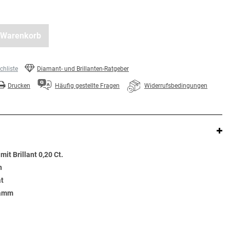
 Warenkorb
hliste
Diamant- und Brillanten-Ratgeber
Drucken
Häufig gestellte Fragen
Widerrufsbedingungen
it Brillant 0,20 Ct.
n
at
ramm