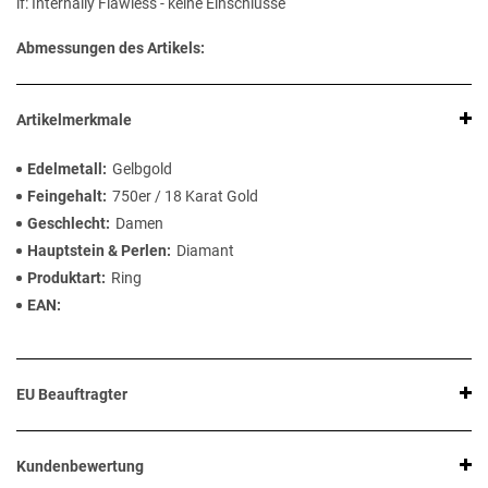
if: Internally Flawless - keine Einschlüsse
Abmessungen des Artikels:
Artikelmerkmale
Edelmetall
Gelbgold
Feingehalt
750er / 18 Karat Gold
Geschlecht
Damen
Hauptstein & Perlen
Diamant
Produktart
Ring
EAN
EU Beauftragter
Kundenbewertung