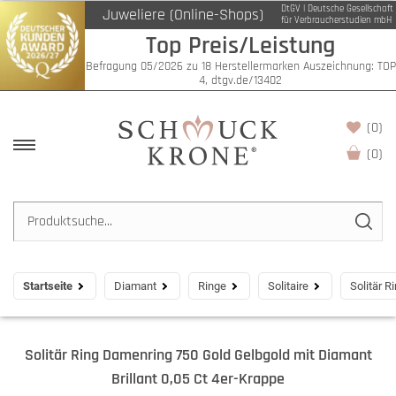
DtGV | Deutsche Gesellschaft
Juweliere (Online-Shops)
für Verbraucherstudien mbH
Top Preis/Leistung
Befragung 05/2026 zu 18 Herstellermarken Auszeichnung: TOP
4, dtgv.de/13402
(0)
(
0
)
Startseite
Diamant
Ringe
Solitaire
Solitär R
Solitär Ring Damenring 750 Gold Gelbgold mit Diamant
Brillant 0,05 Ct 4er-Krappe