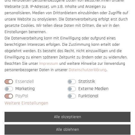
und verarbeiten personenbezogene Daten von Besucher:innen unserer
Impressum
Webseite (z.B. IP-Adresse), um z.B. Inhalte und Anzeigen zu
Barrierefreiheitserklärung
personalisieren, Medien von Drittanbietern einzubinden oder Zugriffe auf
unsere Website zu analysieren. Die Datenverarbeitung erfolgt erst durch
gesetzte Cookies. Wir teilen diese Daten mit Dritten, die wir in den
Einstellungen benennen.
Die Datenverarbeitung kann mit Einwilligung oder aufgrund eines
berechtigten Interesses erfolgen. Die Zustimmung kann erteilt oder
Vertrag widerrufen
abgelehnt werden. Es besteht das Recht, nicht einzuwilligen und die
Einwilligung zu einem späteren Zeitpunkt zu ändern oder zu widerrufen.
Beachten Sie unser
Impressum
und weitere Hinweise zur Verwendung
personenbezogener Daten in unserer
Daten­schutz­erklärung
.
Essenziell
Statistik
Marketing
Externe Medien
PayPal
Funktional
Weitere Einstellungen
Alle akzeptieren
Alle ablehnen