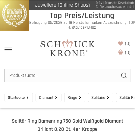
DtGV | Deutsche Gesellschaft
Juweliere (Online-Shops)
für Verbraucherstudien mbH
Top Preis/Leistung
Befragung 05/2026 zu 18 Herstellermarken Auszeichnung: TOP
4, dtgv.de/13402
(0)
(
0
)
Startseite
Diamant
Ringe
Solitaire
Solitär R
Solitär Ring Damenring 750 Gold Weißgold Diamant
Brillant 0,20 Ct. 4er-Krappe