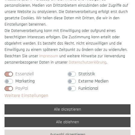
Barrierefreiheitserklärung
personalisieren, Medien von Drittanbietern einzubinden oder Zugriffe auf
unsere Website zu analysieren. Die Datenverarbeitung erfolgt erst durch
gesetzte Cookies. Wir teilen diese Daten mit Dritten, die wir in den
Einstellungen benennen.
Die Datenverarbeitung kann mit Einwilligung oder aufgrund eines
berechtigten Interesses erfolgen. Die Zustimmung kann erteilt oder
Vertrag widerrufen
abgelehnt werden. Es besteht das Recht, nicht einzuwilligen und die
Einwilligung zu einem späteren Zeitpunkt zu ändern oder zu widerrufen.
Beachten Sie unser
Impressum
und weitere Hinweise zur Verwendung
personenbezogener Daten in unserer
Daten­schutz­erklärung
.
Essenziell
Statistik
Marketing
Externe Medien
PayPal
Funktional
Weitere Einstellungen
Alle akzeptieren
Alle ablehnen
* Alle Preise verstehen sich inkl. gesetzl. MwSt. und
zzgl. Versandkosten
Auswahl akzeptieren