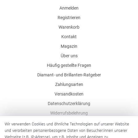
Anmelden
Registrieren
Warenkorb
Kontakt
Magazin
Über uns
Häufig gestellte Fragen
Diamant- und Brillanten-Ratgeber
Zahlungsarten
Versandkosten
Datenschutzerklärung
Widerrufsbelehrung
AGB
Wir verwenden Cookies und ähnliche Technologien auf unserer Website
und verarbeiten personenbezogene Daten von Besucher:innen unserer
Impressum
Webseite (z.B. IP-Adresse), um z.B. Inhalte und Anzeigen zu