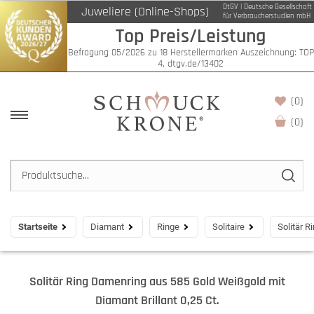
DtGV | Deutsche Gesellschaft
Juweliere (Online-Shops)
für Verbraucherstudien mbH
Top Preis/Leistung
Befragung 05/2026 zu 18 Herstellermarken Auszeichnung: TOP
4, dtgv.de/13402
(0)
(
0
)
Startseite
Diamant
Ringe
Solitaire
Solitär R
Solitär Ring Damenring aus 585 Gold Weißgold mit
Diamant Brillant 0,25 Ct.