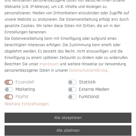
und verarbeiten personenbezogene Daten von Besucher:innen unserer
Impressum
Webseite (z.B. IP-Adresse), um z.B. Inhalte und Anzeigen zu
Barrierefreiheitserklärung
personalisieren, Medien von Drittanbietern einzubinden oder Zugriffe auf
unsere Website zu analysieren. Die Datenverarbeitung erfolgt erst durch
gesetzte Cookies. Wir teilen diese Daten mit Dritten, die wir in den
Einstellungen benennen.
Die Datenverarbeitung kann mit Einwilligung oder aufgrund eines
berechtigten Interesses erfolgen. Die Zustimmung kann erteilt oder
Vertrag widerrufen
abgelehnt werden. Es besteht das Recht, nicht einzuwilligen und die
Einwilligung zu einem späteren Zeitpunkt zu ändern oder zu widerrufen.
Beachten Sie unser
Impressum
und weitere Hinweise zur Verwendung
personenbezogener Daten in unserer
Daten­schutz­erklärung
.
Essenziell
Statistik
Marketing
Externe Medien
PayPal
Funktional
Weitere Einstellungen
Alle akzeptieren
Alle ablehnen