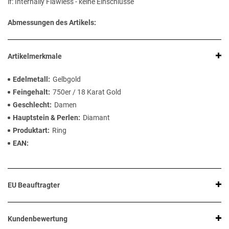
if: Internally Flawless - keine Einschlüsse
Abmessungen des Artikels:
Artikelmerkmale
Edelmetall
Gelbgold
Feingehalt
750er / 18 Karat Gold
Geschlecht
Damen
Hauptstein & Perlen
Diamant
Produktart
Ring
EAN
EU Beauftragter
Kundenbewertung