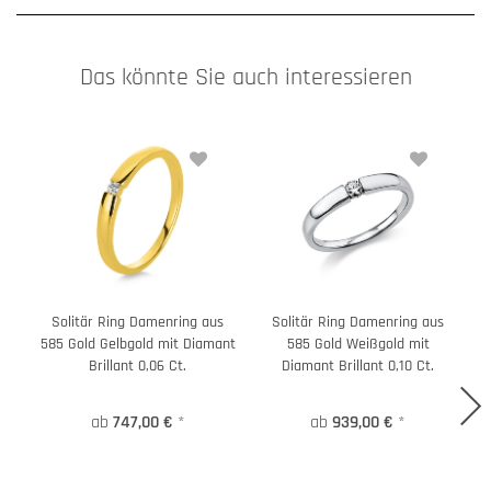
Das könnte Sie auch interessieren
Solitär Ring Damenring aus
Solitär Ring Damenring aus
585 Gold Gelbgold mit Diamant
585 Gold Weißgold mit
7
Brillant 0,06 Ct.
Diamant Brillant 0,10 Ct.
ab
747,00 €
*
ab
939,00 €
*