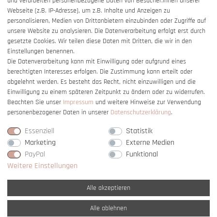
und verarbeiten personenbezogene Daten von Besucher:innen unserer
Impressum
Webseite (z.B. IP-Adresse), um z.B. Inhalte und Anzeigen zu
Barrierefreiheitserklärung
personalisieren, Medien von Drittanbietern einzubinden oder Zugriffe auf
unsere Website zu analysieren. Die Datenverarbeitung erfolgt erst durch
gesetzte Cookies. Wir teilen diese Daten mit Dritten, die wir in den
Einstellungen benennen.
Die Datenverarbeitung kann mit Einwilligung oder aufgrund eines
berechtigten Interesses erfolgen. Die Zustimmung kann erteilt oder
Vertrag widerrufen
abgelehnt werden. Es besteht das Recht, nicht einzuwilligen und die
Einwilligung zu einem späteren Zeitpunkt zu ändern oder zu widerrufen.
Beachten Sie unser
Impressum
und weitere Hinweise zur Verwendung
personenbezogener Daten in unserer
Daten­schutz­erklärung
.
Essenziell
Statistik
Marketing
Externe Medien
PayPal
Funktional
Weitere Einstellungen
Alle akzeptieren
Alle ablehnen