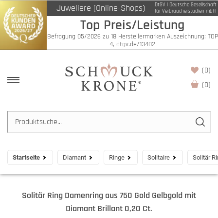
DtGV | Deutsche Gesellschaft
Juweliere (Online-Shops)
für Verbraucherstudien mbH
Top Preis/Leistung
Befragung 05/2026 zu 18 Herstellermarken Auszeichnung: TOP
4, dtgv.de/13402
(0)
(
0
)
Startseite
Diamant
Ringe
Solitaire
Solitär R
Solitär Ring Damenring aus 750 Gold Gelbgold mit
Diamant Brillant 0,20 Ct.