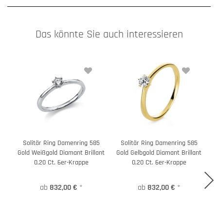
Das könnte Sie auch interessieren
Solitär Ring Damenring 585
Solitär Ring Damenring 585
Gold Weißgold Diamant Brillant
Gold Gelbgold Diamant Brillant
G
0,20 Ct. 6er-Krappe
0,20 Ct. 6er-Krappe
ab
832,00 €
*
ab
832,00 €
*