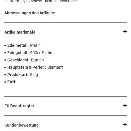
if: Internally Flawless - keine Einschlüsse
Abmessungen des Artikels:
Artikelmerkmale
Edelmetall
Platin
Feingehalt
950er-Platin
Geschlecht
Damen
Hauptstein & Perlen
Diamant
Produktart
Ring
EAN
EU Beauftragter
Kundenbewertung