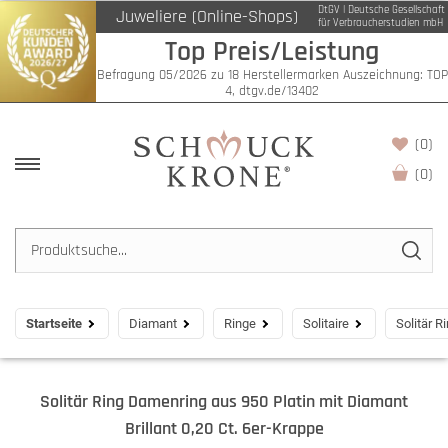
DtGV | Deutsche Gesellschaft
Juweliere (Online-Shops)
für Verbraucherstudien mbH
Top Preis/Leistung
Befragung 05/2026 zu 18 Herstellermarken Auszeichnung: TOP
4, dtgv.de/13402
(0)
(
0
)
Startseite
Diamant
Ringe
Solitaire
Solitär R
Solitär Ring Damenring aus 950 Platin mit Diamant
Brillant 0,20 Ct. 6er-Krappe