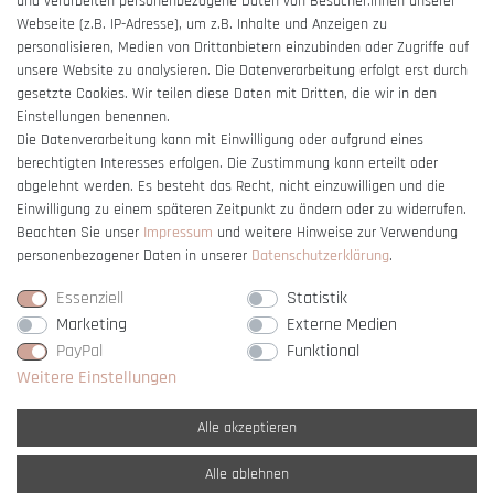
und verarbeiten personenbezogene Daten von Besucher:innen unserer
Impressum
Webseite (z.B. IP-Adresse), um z.B. Inhalte und Anzeigen zu
Barrierefreiheitserklärung
personalisieren, Medien von Drittanbietern einzubinden oder Zugriffe auf
unsere Website zu analysieren. Die Datenverarbeitung erfolgt erst durch
gesetzte Cookies. Wir teilen diese Daten mit Dritten, die wir in den
Einstellungen benennen.
Die Datenverarbeitung kann mit Einwilligung oder aufgrund eines
berechtigten Interesses erfolgen. Die Zustimmung kann erteilt oder
Vertrag widerrufen
abgelehnt werden. Es besteht das Recht, nicht einzuwilligen und die
Einwilligung zu einem späteren Zeitpunkt zu ändern oder zu widerrufen.
Beachten Sie unser
Impressum
und weitere Hinweise zur Verwendung
personenbezogener Daten in unserer
Daten­schutz­erklärung
.
Essenziell
Statistik
Marketing
Externe Medien
PayPal
Funktional
Weitere Einstellungen
Alle akzeptieren
Alle ablehnen