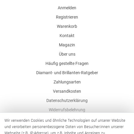
Anmelden
Registrieren
Warenkorb
Kontakt
Magazin
Über uns
Häufig gestellte Fragen
Diamant- und Brillanten-Ratgeber
Zahlungsarten
Versandkosten
Datenschutzerklärung
Widerrufsbelehrung
AGB
Wir verwenden Cookies und ähnliche Technologien auf unserer Website
und verarbeiten personenbezogene Daten von Besucher:innen unserer
Impressum
Webseite (z.B. IP-Adresse), um z.B. Inhalte und Anzeigen zu