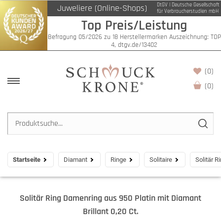
DtGV | Deutsche Gesellschaft
Juweliere (Online-Shops)
für Verbraucherstudien mbH
Top Preis/Leistung
Befragung 05/2026 zu 18 Herstellermarken Auszeichnung: TOP
4, dtgv.de/13402
(0)
(
0
)
Startseite
Diamant
Ringe
Solitaire
Solitär R
Solitär Ring Damenring aus 950 Platin mit Diamant
Brillant 0,20 Ct.