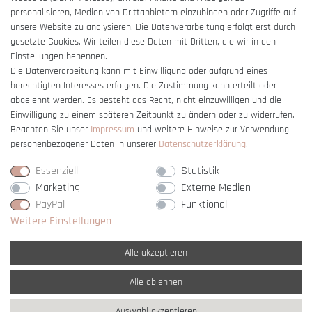
Barrierefreiheitserklärung
personalisieren, Medien von Drittanbietern einzubinden oder Zugriffe auf
unsere Website zu analysieren. Die Datenverarbeitung erfolgt erst durch
gesetzte Cookies. Wir teilen diese Daten mit Dritten, die wir in den
Einstellungen benennen.
Die Datenverarbeitung kann mit Einwilligung oder aufgrund eines
berechtigten Interesses erfolgen. Die Zustimmung kann erteilt oder
Vertrag widerrufen
abgelehnt werden. Es besteht das Recht, nicht einzuwilligen und die
Einwilligung zu einem späteren Zeitpunkt zu ändern oder zu widerrufen.
Beachten Sie unser
Impressum
und weitere Hinweise zur Verwendung
personenbezogener Daten in unserer
Daten­schutz­erklärung
.
Essenziell
Statistik
Marketing
Externe Medien
PayPal
Funktional
Weitere Einstellungen
Alle akzeptieren
Alle ablehnen
* Alle Preise verstehen sich inkl. gesetzl. MwSt. und
zzgl. Versandkosten
Auswahl akzeptieren