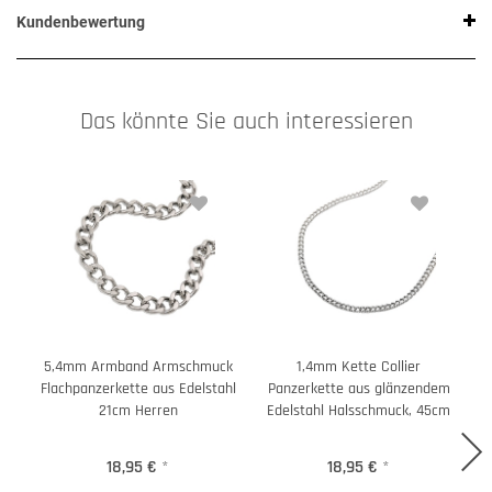
Kundenbewertung
Das könnte Sie auch interessieren
5,4mm Armband Armschmuck
1,4mm Kette Collier
Flachpanzerkette aus Edelstahl
Panzerkette aus glänzendem
P
21cm Herren
Edelstahl Halsschmuck, 45cm
18,95 €
*
18,95 €
*