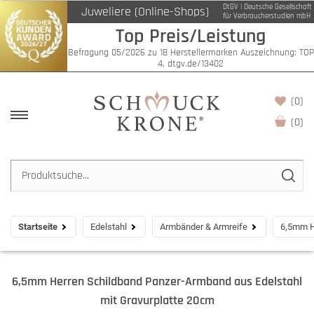
DtGV | Deutsche Gesellschaft
Juweliere (Online-Shops)
für Verbraucherstudien mbH
Top Preis/Leistung
Befragung 05/2026 zu 18 Herstellermarken Auszeichnung: TOP
4, dtgv.de/13402
(0)
(
0
)
Startseite
Edelstahl
Armbänder & Armreife
6,5mm H
6,5mm Herren Schildband Panzer-Armband aus Edelstahl
mit Gravurplatte 20cm