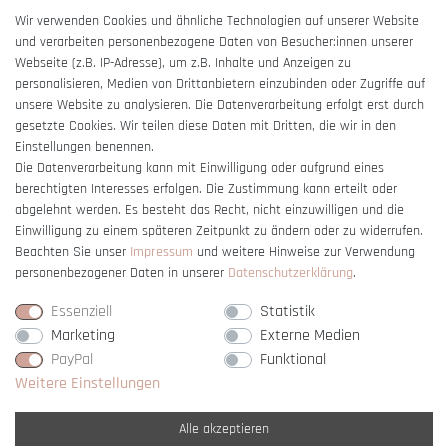
AGB
Wir verwenden Cookies und ähnliche Technologien auf unserer Website
und verarbeiten personenbezogene Daten von Besucher:innen unserer
Impressum
Webseite (z.B. IP-Adresse), um z.B. Inhalte und Anzeigen zu
Barrierefreiheitserklärung
personalisieren, Medien von Drittanbietern einzubinden oder Zugriffe auf
unsere Website zu analysieren. Die Datenverarbeitung erfolgt erst durch
gesetzte Cookies. Wir teilen diese Daten mit Dritten, die wir in den
Einstellungen benennen.
Die Datenverarbeitung kann mit Einwilligung oder aufgrund eines
berechtigten Interesses erfolgen. Die Zustimmung kann erteilt oder
Vertrag widerrufen
abgelehnt werden. Es besteht das Recht, nicht einzuwilligen und die
Einwilligung zu einem späteren Zeitpunkt zu ändern oder zu widerrufen.
Beachten Sie unser
Impressum
und weitere Hinweise zur Verwendung
personenbezogener Daten in unserer
Daten­schutz­erklärung
.
Essenziell
Statistik
Marketing
Externe Medien
PayPal
Funktional
Weitere Einstellungen
Alle akzeptieren