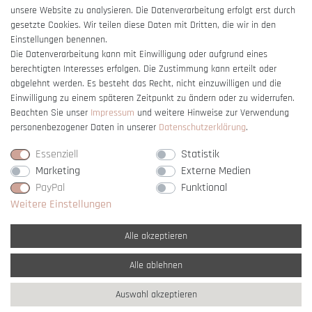
unsere Website zu analysieren. Die Datenverarbeitung erfolgt erst durch
gesetzte Cookies. Wir teilen diese Daten mit Dritten, die wir in den
Einstellungen benennen.
Die Datenverarbeitung kann mit Einwilligung oder aufgrund eines
berechtigten Interesses erfolgen. Die Zustimmung kann erteilt oder
Vertrag widerrufen
abgelehnt werden. Es besteht das Recht, nicht einzuwilligen und die
Einwilligung zu einem späteren Zeitpunkt zu ändern oder zu widerrufen.
Beachten Sie unser
Impressum
und weitere Hinweise zur Verwendung
personenbezogener Daten in unserer
Daten­schutz­erklärung
.
Essenziell
Statistik
Marketing
Externe Medien
PayPal
Funktional
Weitere Einstellungen
Alle akzeptieren
Alle ablehnen
* Alle Preise verstehen sich inkl. gesetzl. MwSt. und
zzgl. Versandkosten
Auswahl akzeptieren
** Nur innerhalb Deutschlands
© copyright 2007-2026 Schmuck Krone / Alle
Rechte vorbehalten / powered by
createyourtemplate