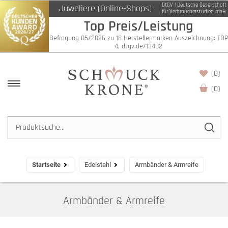
DtGV | Deutsche Gesellschaft
Juweliere (Online-Shops)
Filter
für Verbraucherstudien mbH
Top Preis/Leistung
Befragung 05/2026 zu 18 Herstellermarken Auszeichnung: TOP
4, dtgv.de/13402
(0)
(
0
)
Startseite
Edelstahl
Armbänder & Armreife
Armbänder & Armreife