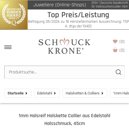
DtGV | Deutsche Gesellschaft
Juweliere (Online-Shops)
für Verbraucherstudien mbH
Top Preis/Leistung
Befragung 05/2026 zu 18 Herstellermarken Auszeichnung: TOP
4, dtgv.de/13402
(0)
(
0
)
Startseite
Edelstahl
Halsketten & Colliers
1mm Halsr
1mm Halsreif Halskette Collier aus Edelstahl
Halsschmuck, 45cm