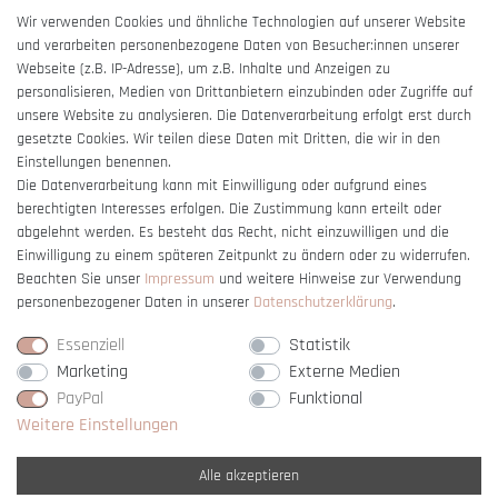
AGB
Wir verwenden Cookies und ähnliche Technologien auf unserer Website
und verarbeiten personenbezogene Daten von Besucher:innen unserer
Impressum
Webseite (z.B. IP-Adresse), um z.B. Inhalte und Anzeigen zu
Barrierefreiheitserklärung
personalisieren, Medien von Drittanbietern einzubinden oder Zugriffe auf
unsere Website zu analysieren. Die Datenverarbeitung erfolgt erst durch
gesetzte Cookies. Wir teilen diese Daten mit Dritten, die wir in den
Einstellungen benennen.
Die Datenverarbeitung kann mit Einwilligung oder aufgrund eines
berechtigten Interesses erfolgen. Die Zustimmung kann erteilt oder
Vertrag widerrufen
abgelehnt werden. Es besteht das Recht, nicht einzuwilligen und die
Einwilligung zu einem späteren Zeitpunkt zu ändern oder zu widerrufen.
Beachten Sie unser
Impressum
und weitere Hinweise zur Verwendung
personenbezogener Daten in unserer
Daten­schutz­erklärung
.
Essenziell
Statistik
Marketing
Externe Medien
PayPal
Funktional
Weitere Einstellungen
Alle akzeptieren