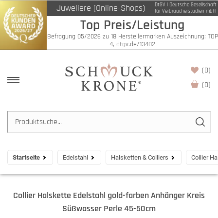
DtGV | Deutsche Gesellschaft
Juweliere (Online-Shops)
für Verbraucherstudien mbH
Top Preis/Leistung
Befragung 05/2026 zu 18 Herstellermarken Auszeichnung: TOP
4, dtgv.de/13402
(0)
(
0
)
Startseite
Edelstahl
Halsketten & Colliers
Collier H
Collier Halskette Edelstahl gold-farben Anhänger Kreis
Süßwasser Perle 45-50cm