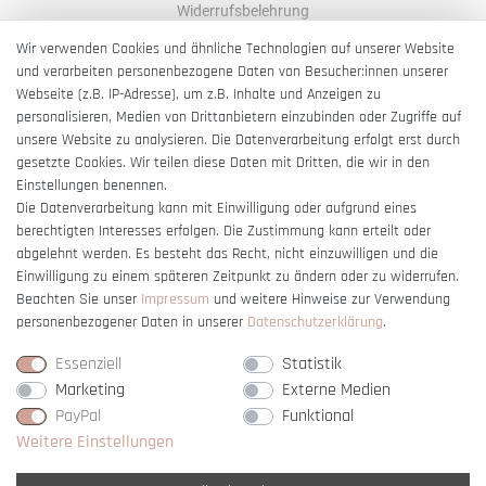
Widerrufsbelehrung
AGB
Wir verwenden Cookies und ähnliche Technologien auf unserer Website
und verarbeiten personenbezogene Daten von Besucher:innen unserer
Impressum
Webseite (z.B. IP-Adresse), um z.B. Inhalte und Anzeigen zu
Barrierefreiheitserklärung
personalisieren, Medien von Drittanbietern einzubinden oder Zugriffe auf
unsere Website zu analysieren. Die Datenverarbeitung erfolgt erst durch
gesetzte Cookies. Wir teilen diese Daten mit Dritten, die wir in den
Einstellungen benennen.
Die Datenverarbeitung kann mit Einwilligung oder aufgrund eines
berechtigten Interesses erfolgen. Die Zustimmung kann erteilt oder
Vertrag widerrufen
abgelehnt werden. Es besteht das Recht, nicht einzuwilligen und die
Einwilligung zu einem späteren Zeitpunkt zu ändern oder zu widerrufen.
Beachten Sie unser
Impressum
und weitere Hinweise zur Verwendung
personenbezogener Daten in unserer
Daten­schutz­erklärung
.
Essenziell
Statistik
Marketing
Externe Medien
PayPal
Funktional
Weitere Einstellungen