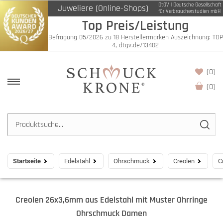
DtGV | Deutsche Gesellschaft
Juweliere (Online-Shops)
für Verbraucherstudien mbH
Top Preis/Leistung
Befragung 05/2026 zu 18 Herstellermarken Auszeichnung: TOP
4, dtgv.de/13402
(0)
(
0
)
Startseite
Edelstahl
Ohrschmuck
Creolen
C
Creolen 26x3,6mm aus Edelstahl mit Muster Ohrringe
Ohrschmuck Damen