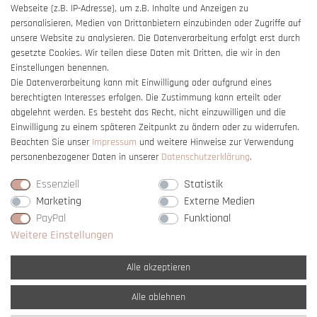
Webseite (z.B. IP-Adresse), um z.B. Inhalte und Anzeigen zu
Barrierefreiheitserklärung
personalisieren, Medien von Drittanbietern einzubinden oder Zugriffe auf
unsere Website zu analysieren. Die Datenverarbeitung erfolgt erst durch
gesetzte Cookies. Wir teilen diese Daten mit Dritten, die wir in den
Einstellungen benennen.
Die Datenverarbeitung kann mit Einwilligung oder aufgrund eines
berechtigten Interesses erfolgen. Die Zustimmung kann erteilt oder
Vertrag widerrufen
abgelehnt werden. Es besteht das Recht, nicht einzuwilligen und die
Einwilligung zu einem späteren Zeitpunkt zu ändern oder zu widerrufen.
Beachten Sie unser
Impressum
und weitere Hinweise zur Verwendung
personenbezogener Daten in unserer
Daten­schutz­erklärung
.
Essenziell
Statistik
Marketing
Externe Medien
PayPal
Funktional
Weitere Einstellungen
Alle akzeptieren
Alle ablehnen
* Alle Preise verstehen sich inkl. gesetzl. MwSt. und
zzgl. Versandkosten