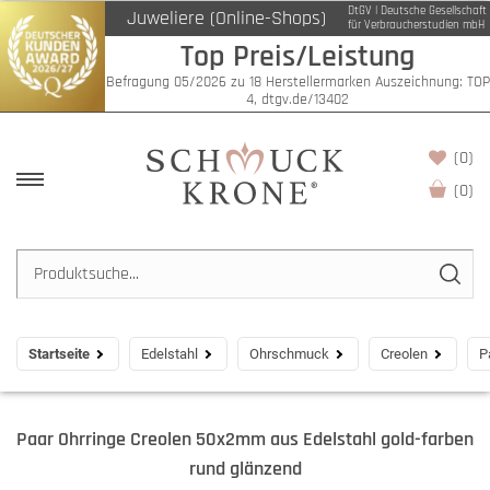
DtGV | Deutsche Gesellschaft
Juweliere (Online-Shops)
für Verbraucherstudien mbH
Top Preis/Leistung
Befragung 05/2026 zu 18 Herstellermarken Auszeichnung: TOP
4, dtgv.de/13402
(0)
(
0
)
Startseite
Edelstahl
Ohrschmuck
Creolen
P
Paar Ohrringe Creolen 50x2mm aus Edelstahl gold-farben
rund glänzend