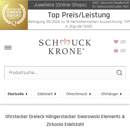
DtGV | Deutsche Gesellschaft
Juweliere (Online-Shops)
für Verbraucherstudien mbH
Top Preis/Leistung
Befragung 05/2026 zu 18 Herstellermarken Auszeichnung: TOP
4, dtgv.de/13402
(0)
(
0
)
Startseite
Edelstahl
Ohrschmuck
Ohrhänger
Ohrstecker Dreieck Hängerstecker Swarowski Elements &
Zirkonia Edelstahl