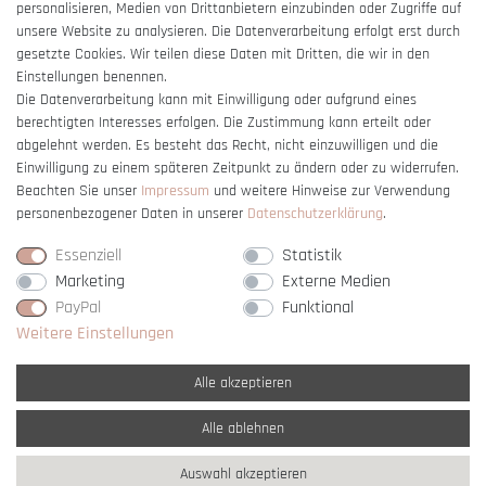
Barrierefreiheitserklärung
personalisieren, Medien von Drittanbietern einzubinden oder Zugriffe auf
unsere Website zu analysieren. Die Datenverarbeitung erfolgt erst durch
gesetzte Cookies. Wir teilen diese Daten mit Dritten, die wir in den
Einstellungen benennen.
Die Datenverarbeitung kann mit Einwilligung oder aufgrund eines
berechtigten Interesses erfolgen. Die Zustimmung kann erteilt oder
Vertrag widerrufen
abgelehnt werden. Es besteht das Recht, nicht einzuwilligen und die
Einwilligung zu einem späteren Zeitpunkt zu ändern oder zu widerrufen.
Beachten Sie unser
Impressum
und weitere Hinweise zur Verwendung
personenbezogener Daten in unserer
Daten­schutz­erklärung
.
Essenziell
Statistik
Marketing
Externe Medien
PayPal
Funktional
Weitere Einstellungen
Alle akzeptieren
Alle ablehnen
* Alle Preise verstehen sich inkl. gesetzl. MwSt. und
zzgl. Versandkosten
Auswahl akzeptieren
** Nur innerhalb Deutschlands
© copyright 2007-2026 Schmuck Krone / Alle