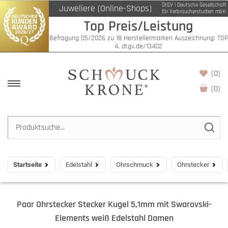
DtGV | Deutsche Gesellschaft
Juweliere (Online-Shops)
für Verbraucherstudien mbH
Top Preis/Leistung
Befragung 05/2026 zu 18 Herstellermarken Auszeichnung: TOP
4, dtgv.de/13402
(0)
(
0
)
Startseite
Edelstahl
Ohrschmuck
Ohrstecker
Paar Ohrstecker Stecker Kugel 5,1mm mit Swarovski-
Elements weiß Edelstahl Damen