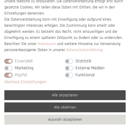
unsere Website zu analysieren. Die Datenverarbeitung erfolgt erst durch
gesetzte Cookies. Wir teilen diese Daten mit Dritten, die wir in den
Einstellungen benennen.
Die Datenverarbeitung kann mit Einwilligung oder aufgrund eines
berechtigten Interesses erfolgen. Die Zustimmung kann erteilt oder
Vertrag widerrufen
abgelehnt werden. Es besteht das Recht, nicht einzuwilligen und die
Einwilligung zu einem späteren Zeitpunkt zu ändern oder zu widerrufen.
Beachten Sie unser
Impressum
und weitere Hinweise zur Verwendung
personenbezogener Daten in unserer
Daten­schutz­erklärung
.
Essenziell
Statistik
Marketing
Externe Medien
PayPal
Funktional
Weitere Einstellungen
Alle akzeptieren
Alle ablehnen
* Alle Preise verstehen sich inkl. gesetzl. MwSt. und
zzgl. Versandkosten
Auswahl akzeptieren
** Nur innerhalb Deutschlands
© copyright 2007-2026 Schmuck Krone / Alle
Rechte vorbehalten / powered by
createyourtemplate