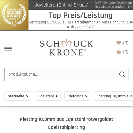
DtGV | Deutsche Gesellschaft
Juweliere (Online-Shops)
für Verbraucherstudien mbH
Top Preis/Leistung
Befragung 05/2026 zu 18 Herstellermarken Auszeichnung: TOP
4, dtgv.de/13402
(0)
(
0
)
Startseite
Edelstahl
Piercings
Piercing 10,3mm aus 
Piercing 10,3mm aus Edelstahl rotvergoldet
Edelstahlpiercing