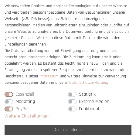
AGB
Wir verwenden Cookies und ähnliche Technologien auf unserer Website
und verarbeiten personenbezogene Daten von Besucher:innen unserer
Impressum
Webseite (z.B. IP-Adresse), um z.B. Inhalte und Anzeigen zu
Barrierefreiheitserklärung
personalisieren, Medien von Drittanbietern einzubinden oder Zugriffe auf
unsere Website zu analysieren. Die Datenverarbeitung erfolgt erst durch
gesetzte Cookies. Wir teilen diese Daten mit Dritten, die wir in den
Einstellungen benennen.
Die Datenverarbeitung kann mit Einwilligung oder aufgrund eines
berechtigten Interesses erfolgen. Die Zustimmung kann erteilt oder
Vertrag widerrufen
abgelehnt werden. Es besteht das Recht, nicht einzuwilligen und die
Einwilligung zu einem späteren Zeitpunkt zu ändern oder zu widerrufen.
Beachten Sie unser
Impressum
und weitere Hinweise zur Verwendung
personenbezogener Daten in unserer
Daten­schutz­erklärung
.
Essenziell
Statistik
Marketing
Externe Medien
PayPal
Funktional
Weitere Einstellungen
Alle akzeptieren