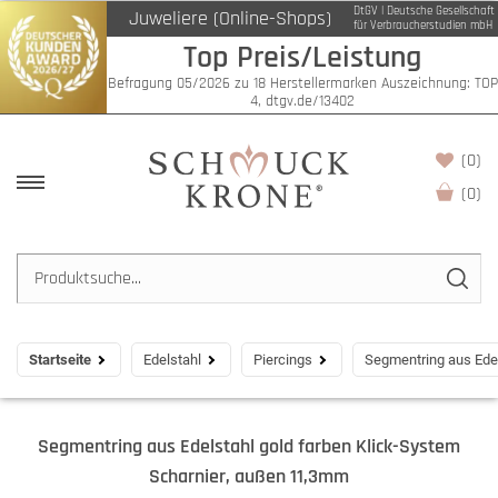
DtGV | Deutsche Gesellschaft
Juweliere (Online-Shops)
für Verbraucherstudien mbH
Top Preis/Leistung
Befragung 05/2026 zu 18 Herstellermarken Auszeichnung: TOP
4, dtgv.de/13402
(0)
(
0
)
Startseite
Edelstahl
Piercings
Segmentring aus Edel
Segmentring aus Edelstahl gold farben Klick-System
Scharnier, außen 11,3mm