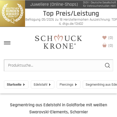
DtGV | Deutsche Gesellschaft
Juweliere (Online-Shops)
für Verbraucherstudien mbH
Top Preis/Leistung
Befragung 05/2026 zu 18 Herstellermarken Auszeichnung: TOP
4, dtgv.de/13402
(0)
(
0
)
Startseite
Edelstahl
Piercings
Segmentring aus Edel
Segmentring aus Edelstahl in Goldfarbe mit weißen
Swarovski-Elements, Scharnier