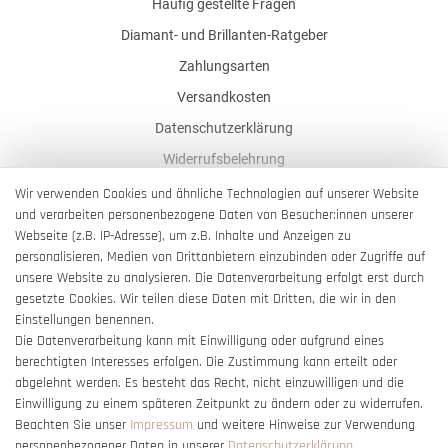
Häufig gestellte Fragen
Diamant- und Brillanten-Ratgeber
Zahlungsarten
Versandkosten
Datenschutzerklärung
Widerrufsbelehrung
AGB
Wir verwenden Cookies und ähnliche Technologien auf unserer Website
und verarbeiten personenbezogene Daten von Besucher:innen unserer
Impressum
Webseite (z.B. IP-Adresse), um z.B. Inhalte und Anzeigen zu
Barrierefreiheitserklärung
personalisieren, Medien von Drittanbietern einzubinden oder Zugriffe auf
unsere Website zu analysieren. Die Datenverarbeitung erfolgt erst durch
gesetzte Cookies. Wir teilen diese Daten mit Dritten, die wir in den
Einstellungen benennen.
Die Datenverarbeitung kann mit Einwilligung oder aufgrund eines
berechtigten Interesses erfolgen. Die Zustimmung kann erteilt oder
Vertrag widerrufen
abgelehnt werden. Es besteht das Recht, nicht einzuwilligen und die
Einwilligung zu einem späteren Zeitpunkt zu ändern oder zu widerrufen.
Beachten Sie unser
Impressum
und weitere Hinweise zur Verwendung
personenbezogener Daten in unserer
Daten­schutz­erklärung
.