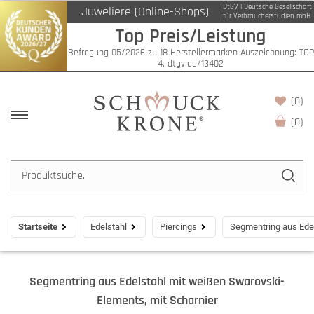
DtGV | Deutsche Gesellschaft
Juweliere (Online-Shops)
für Verbraucherstudien mbH
Top Preis/Leistung
Befragung 05/2026 zu 18 Herstellermarken Auszeichnung: TOP
4, dtgv.de/13402
(0)
(
0
)
Startseite
Edelstahl
Piercings
Segmentring aus Edel
Segmentring aus Edelstahl mit weißen Swarovski-
Elements, mit Scharnier