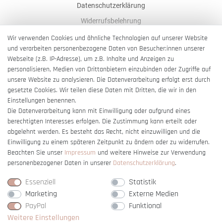
Datenschutzerklärung
Widerrufsbelehrung
AGB
Wir verwenden Cookies und ähnliche Technologien auf unserer Website
und verarbeiten personenbezogene Daten von Besucher:innen unserer
Impressum
Webseite (z.B. IP-Adresse), um z.B. Inhalte und Anzeigen zu
Barrierefreiheitserklärung
personalisieren, Medien von Drittanbietern einzubinden oder Zugriffe auf
unsere Website zu analysieren. Die Datenverarbeitung erfolgt erst durch
gesetzte Cookies. Wir teilen diese Daten mit Dritten, die wir in den
Einstellungen benennen.
Die Datenverarbeitung kann mit Einwilligung oder aufgrund eines
berechtigten Interesses erfolgen. Die Zustimmung kann erteilt oder
Vertrag widerrufen
abgelehnt werden. Es besteht das Recht, nicht einzuwilligen und die
Einwilligung zu einem späteren Zeitpunkt zu ändern oder zu widerrufen.
Beachten Sie unser
Impressum
und weitere Hinweise zur Verwendung
personenbezogener Daten in unserer
Daten­schutz­erklärung
.
Essenziell
Statistik
Marketing
Externe Medien
PayPal
Funktional
Weitere Einstellungen