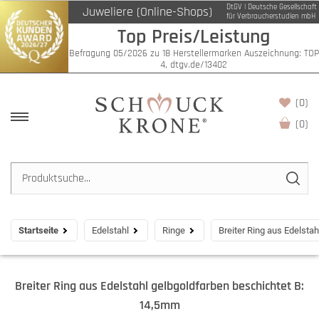
DtGV | Deutsche Gesellschaft
Juweliere (Online-Shops)
für Verbraucherstudien mbH
Top Preis/Leistung
Befragung 05/2026 zu 18 Herstellermarken Auszeichnung: TOP
4, dtgv.de/13402
(0)
(
0
)
Startseite
Edelstahl
Ringe
Breiter Ring aus Edelsta
Breiter Ring aus Edelstahl gelbgoldfarben beschichtet B:
14,5mm