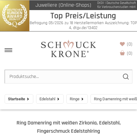
DtGV | Deutsche Gesellschaft
Juweliere (Online-Shops)
für Verbraucherstudien mbH
Top Preis/Leistung
Befragung 05/2026 zu 18 Herstellermarken Auszeichnung: TOP
4, dtgv.de/13402
(0)
(
0
)
Startseite
Edelstahl
Ringe
Ring Damenring mit weiße
Ring Damenring mit weißen Zirkonia, Edelstahl,
Fingerschmuck Edelstahlring