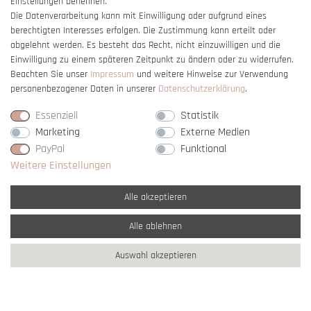
Einstellungen benennen.
Die Datenverarbeitung kann mit Einwilligung oder aufgrund eines
berechtigten Interesses erfolgen. Die Zustimmung kann erteilt oder
Vertrag widerrufen
abgelehnt werden. Es besteht das Recht, nicht einzuwilligen und die
Einwilligung zu einem späteren Zeitpunkt zu ändern oder zu widerrufen.
Beachten Sie unser
Impressum
und weitere Hinweise zur Verwendung
personenbezogener Daten in unserer
Daten­schutz­erklärung
.
Essenziell
Statistik
Marketing
Externe Medien
PayPal
Funktional
Weitere Einstellungen
Alle akzeptieren
Alle ablehnen
* Alle Preise verstehen sich inkl. gesetzl. MwSt. und
zzgl. Versandkosten
Auswahl akzeptieren
** Nur innerhalb Deutschlands
© copyright 2007-2026 Schmuck Krone / Alle
Rechte vorbehalten / powered by
createyourtemplate