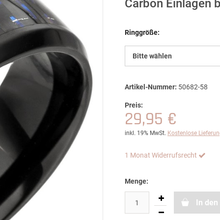
Carbon Einlagen b
Ringgröße:
Bitte wählen
Artikel-Nummer:
50682-58
Preis:
29,95 €
inkl. 19% MwSt.
Kostenlose Lieferu
1 Monat Widerrufsrecht
Menge:
In den