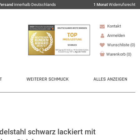
Versand
innerhalb Deutschlands
1 Monat
Widerrufsrecht
Kontakt
Anmelden
Wunschliste
(0)
Warenkorb
(
0
)
T
WEITERER SCHMUCK
ALLES ANZEIGEN
delstahl schwarz lackiert mit