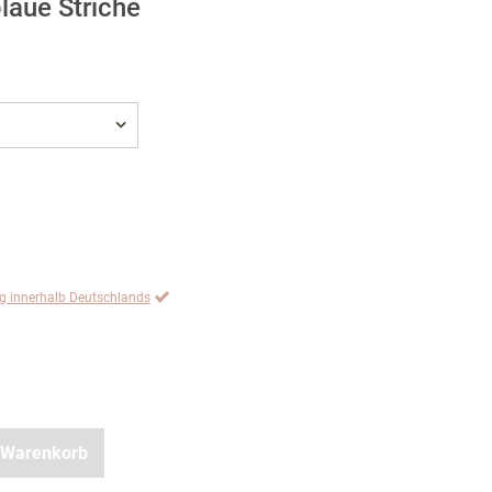
laue Striche
ng innerhalb Deutschlands
 Warenkorb