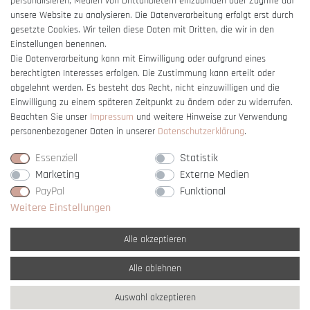
personalisieren, Medien von Drittanbietern einzubinden oder Zugriffe auf
unsere Website zu analysieren. Die Datenverarbeitung erfolgt erst durch
gesetzte Cookies. Wir teilen diese Daten mit Dritten, die wir in den
Einstellungen benennen.
Die Datenverarbeitung kann mit Einwilligung oder aufgrund eines
berechtigten Interesses erfolgen. Die Zustimmung kann erteilt oder
Vertrag widerrufen
abgelehnt werden. Es besteht das Recht, nicht einzuwilligen und die
Einwilligung zu einem späteren Zeitpunkt zu ändern oder zu widerrufen.
Beachten Sie unser
Impressum
und weitere Hinweise zur Verwendung
personenbezogener Daten in unserer
Daten­schutz­erklärung
.
Essenziell
Statistik
Marketing
Externe Medien
PayPal
Funktional
Weitere Einstellungen
Alle akzeptieren
Alle ablehnen
* Alle Preise verstehen sich inkl. gesetzl. MwSt. und
zzgl. Versandkosten
Auswahl akzeptieren
** Nur innerhalb Deutschlands
© copyright 2007-2026 Schmuck Krone / Alle