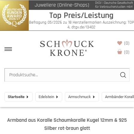
DtGV | Deutsche Gesellschaft
Juweliere (Online-Shops)
für Verbraucherstudien mbH
Top Preis/Leistung
Befragung 05/2026 zu 18 Herstellermarken Auszeichnung: TOP
4, dtgv.de/13402
(0)
(
0
)
Startseite
Edelstein
Armschmuck
Armbänder Koral
Armband aus Koralle Schaumkoralle Kugel 12mm & 925
Silber rot-braun glatt