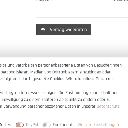
Vertrag widerrufen
site und verarbeiten personenbezogene Daten von Besucher:innen
 personalisieren, Medien von Drittanbietern einzubinden oder
rfolgt erst durch gesetzte Cookies. Wir teilen diese Daten mit
erechtigten Interesses erfolgen. Die Zustimmung kann erteilt oder
e Einwilligung zu einem späteren Zeitpunkt zu ändern oder zu
ur Verwendung personenbezogener Daten in unserer
Daten­schutz­
nnerhalb Deutschlands
© copyright 2007-
Medien
PayPal
Funktional
Weitere Einstellungen