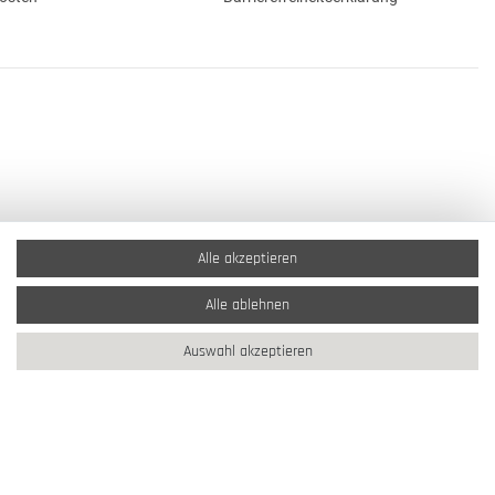
Alle akzeptieren
Alle ablehnen
Auswahl akzeptieren
2026 Schmuck Krone / Alle Rechte vorbehalten / powered by
createyourtemplate